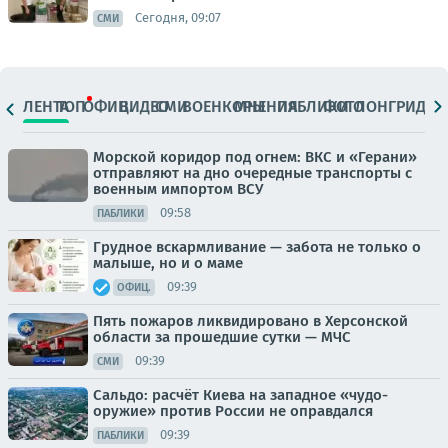
Сегодня, 09:07
СМИ
ЛЕНТА
ТОП
ОФИЦ.
ВИДЕО
СМИ
ВОЕНКОРЫ
МНЕНИЯ
ПАБЛИКИ
ФОТО
ЛОНГРИДЫ
Морской коридор под огнем: ВКС и «Герани»
отправляют на дно очередные транспорты с
военным импортом ВСУ
09:58
ПАБЛИКИ
Грудное вскармливание — забота не только о
малыше, но и о маме
09:39
ОФИЦ.
Пять пожаров ликвидировано в Херсонской
области за прошедшие сутки — МЧС
09:39
СМИ
Сальдо: расчёт Киева на западное «чудо-
оружие» против России не оправдался
09:39
ПАБЛИКИ