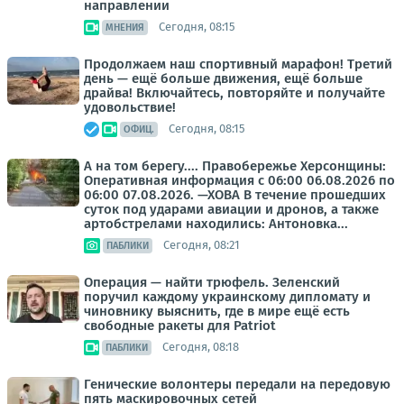
направлении
Сегодня, 08:15
МНЕНИЯ
Продолжаем наш спортивный марафон! Третий
день — ещё больше движения, ещё больше
драйва! Включайтесь, повторяйте и получайте
удовольствие!
Сегодня, 08:15
ОФИЦ.
А на том берегу.... Правобережье Херсонщины:
Оперативная информация с 06:00 06.08.2026 по
06:00 07.08.2026. —ХОВА В течение прошедших
суток под ударами авиации и дронов, а также
артобстрелами находились: Антоновка...
Сегодня, 08:21
ПАБЛИКИ
Операция — найти трюфель. Зеленский
поручил каждому украинскому дипломату и
чиновнику выяснить, где в мире ещё есть
свободные ракеты для Patriot
Сегодня, 08:18
ПАБЛИКИ
Генические волонтеры передали на передовую
пять маскировочных сетей