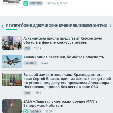
Сегодня, 16:22
ПАБЛИКИ
ЛЕНТА
ТОП
ОФИЦ.
ВИДЕО
СМИ
ВОЕНКОРЫ
МНЕНИЯ
ПАБЛИКИ
ФОТО
ЛОНГРИДЫ
Асканийская школа представит Херсонскую
область в финале конкурса музеев
17:42
СМИ
Авиационная ракетная, бомбовая опасность
17:40
ПАБЛИКИ
Бывший заместитель главы Краснодарского
края Сергей Власов, один из важных свидетелей
по уголовному делу его преемника Александра
Нестеренко, пропал без вести в зоне СВО
17:39
СМИ
ZALA «Ланцет» уничтожил орудие M777 в
Запорожской области
17:37
ПАБЛИКИ