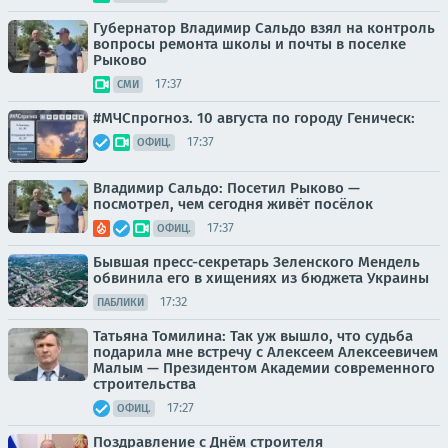
Губернатор Владимир Сальдо взял на контроль
вопросы ремонта школы и почты в поселке
Рыково
17:37
СМИ
#МЧСпрогноз. 10 августа по городу Геническ:
17:37
ОФИЦ.
Владимир Сальдо: Посетил Рыково —
посмотрел, чем сегодня живёт посёлок
17:37
ОФИЦ.
Бывшая пресс-секретарь Зеленского Мендель
обвинила его в хищениях из бюджета Украины
17:32
ПАБЛИКИ
Татьяна Томилина: Так уж вышло, что судьба
подарила мне встречу с Алексеем Алексеевичем
Малым — Президентом Академии современного
строительства
17:27
ОФИЦ.
Поздравление с Днём строителя