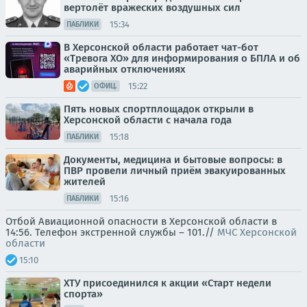
вертолёт вражеских воздушных сил
15:34
ПАБЛИКИ
В Херсонской области работает чат-бот
«Тревога ХО» для информирования о БПЛА и об
аварийных отключениях
15:22
ОФИЦ.
Пять новых спортплощадок открыли в
Херсонской области с начала года
15:18
ПАБЛИКИ
Документы, медицина и бытовые вопросы: в
ПВР провели личный приём эвакуированных
жителей
15:16
ПАБЛИКИ
Отбой Авиационной опасности в Херсонской области в
14:56. Телефон экстренной службы – 101.//
МЧС Херсонской
области
15:10
ХТУ присоединился к акции «Старт недели
спорта»