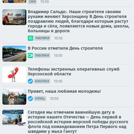
15:10
СМИ
Владимир Сальдо:. Наши строители своими
руками меняют Херсонщину В День строителя
поздравляю людей, благодаря которым растут
города и сёла, появляются новые дома, школы,
больницы и дороги
15:10
ПАБЛИКИ
В России отметили День строителя
15:10
ПАБЛИКИ
Телефоны экстренных оперативных служб
Херсонской области
15:10
КАХОВКА
Привет, наша любимая молодежь!
15:10
ОФИЦ.
Сегодня мы отмечаем важнейшую дату в
истории нашего Отечества — День первой в
российской истории морской победы русского
флота под командованием Петра Первого над
шведами у мыса Гангут