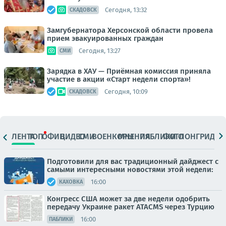
Сегодня, 13:32
СКАДОВСК
Замгубернатора Херсонской области провела
прием эвакуированных граждан
Сегодня, 13:27
СМИ
Зарядка в ХАУ — Приёмная комиссия приняла
участие в акции «Старт недели спорта»!
Сегодня, 10:09
СКАДОВСК
ЛЕНТА
ТОП
ОФИЦ.
ВИДЕО
СМИ
ВОЕНКОРЫ
МНЕНИЯ
ПАБЛИКИ
ФОТО
ЛОНГРИДЫ
Подготовили для вас традиционный дайджест с
самыми интересными новостями этой недели:
16:00
КАХОВКА
Конгресс США может за две недели одобрить
передачу Украине ракет ATACMS через Турцию
16:00
ПАБЛИКИ