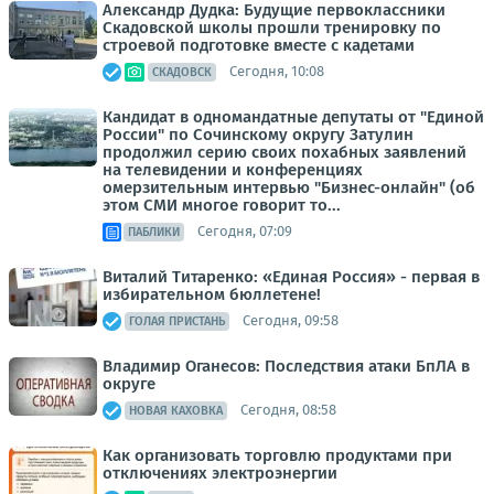
Александр Дудка: Будущие первоклассники
Скадовской школы прошли тренировку по
строевой подготовке вместе с кадетами
Сегодня, 10:08
СКАДОВСК
Кандидат в одномандатные депутаты от "Единой
России" по Сочинскому округу Затулин
продолжил серию своих похабных заявлений
на телевидении и конференциях
омерзительным интервью "Бизнес-онлайн" (об
этом СМИ многое говорит то...
Сегодня, 07:09
ПАБЛИКИ
Виталий Титаренко: «Единая Россия» - первая в
избирательном бюллетене!
Сегодня, 09:58
ГОЛАЯ ПРИСТАНЬ
Владимир Оганесов: Последствия атаки БпЛА в
округе
Сегодня, 08:58
НОВАЯ КАХОВКА
Как организовать торговлю продуктами при
отключениях электроэнергии