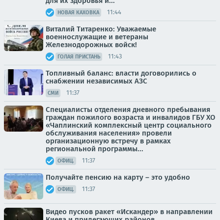
для их здоровья и...
11:44
НОВАЯ КАХОВКА
Виталий Титаренко: Уважаемые
военнослужащие и ветераны
Железнодорожных войск!
11:43
ГОЛАЯ ПРИСТАНЬ
Топливный баланс: власти договорились о
снабжении независимых АЗС
11:37
СМИ
Специалисты отделения дневного пребывания
граждан пожилого возраста и инвалидов ГБУ ХО
«Чаплинский комплексный центр социального
обслуживания населения» провели
организационную встречу в рамках
региональной программы...
11:37
ОФИЦ.
Получайте пенсию на карту – это удобно
11:37
ОФИЦ.
Видео пусков ракет «Искандер» в направлении
Киева и прилегающих районов