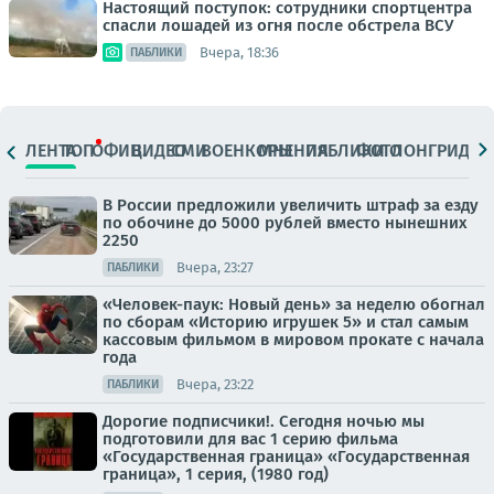
Настоящий поступок: сотрудники спортцентра
спасли лошадей из огня после обстрела ВСУ
Вчера, 18:36
ПАБЛИКИ
ЛЕНТА
ТОП
ОФИЦ.
ВИДЕО
СМИ
ВОЕНКОРЫ
МНЕНИЯ
ПАБЛИКИ
ФОТО
ЛОНГРИДЫ
В России предложили увеличить штраф за езду
по обочине до 5000 рублей вместо нынешних
2250
Вчера, 23:27
ПАБЛИКИ
«Человек-паук: Новый день» за неделю обогнал
по сборам «Историю игрушек 5» и стал самым
кассовым фильмом в мировом прокате с начала
года
Вчера, 23:22
ПАБЛИКИ
Дорогие подписчики!. Сегодня ночью мы
подготовили для вас 1 серию фильма
«Государственная граница» «Государственная
граница», 1 серия, (1980 год)