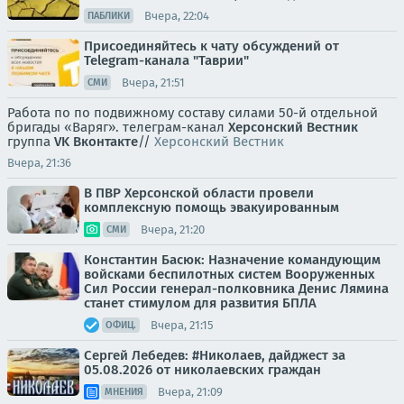
Вчера, 22:04
ПАБЛИКИ
Присоединяйтесь к чату обсуждений от
Telegram-канала "Таврии"
Вчера, 21:51
СМИ
Работа по по подвижному составу силами 50-й отдельной
бригады «Варяг». телеграм-канал
Херсонский Вестник
группа
VK Вконтакте
//
Херсонский Вестник
Вчера, 21:36
В ПВР Херсонской области провели
комплексную помощь эвакуированным
Вчера, 21:20
СМИ
Константин Басюк: Назначение командующим
войсками беспилотных систем Вооруженных
Сил России генерал-полковника Денис Лямина
станет стимулом для развития БПЛА
Вчера, 21:15
ОФИЦ.
Сергей Лебедев: #Николаев, дайджест за
05.08.2026 от николаевских граждан
Вчера, 21:09
МНЕНИЯ