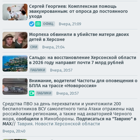
Сергей Георгиев: Комплексная помощь
эвакуированным: от опроса до постоянного
ухода
Вчера, 21:09
ОФИЦ.
Морпеха обвинили в убийстве матери двоих
детей в Херсоне
Вчера, 21:04
СМИ
Сальдо: на восстановление Херсонской области
в 2026 году направят почти 7 млрд рублей
Вчера, 20:57
ПАБЛИКИ
Внимание, водители! Частоты для оповещения о
БПЛА на трассе «Новороссия»
Вчера, 20:57
ПАБЛИКИ
Средства ПВО за день перехватили и уничтожили 200
беспилотников ВСУ самолетного типа Атаки отражены над
российскими регионами, а также над акваторией Черного
моря,
сообщили
в Минобороны.
Подписаться на "Таврию" в
MAX
//
Таврия. Новости Херсонской области
Вчера, 20:40