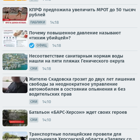
КПРФ предложила увеличить МРОТ до 50 тысяч
рублей
14:18
ПАБЛИКИ
Почему повышенное давление называют
«тихим убийцей»?
14:18
ОФИЦ.
Несоответствие санитарным нормам воды
нашли на пяти пляжах Генического округа
14:18
СМИ
Жителю Скадовска грозит до двух лет лишения
свободы за неоднократное управление
автомобилем в состоянии опьянения и без
водительских прав
14:10
СМИ
Батальон «БАРС-Херсон» ждет своих героев
14:10
СМИ
Транспортные полицейские провели для
школьников Херсонской области «Зарядку со