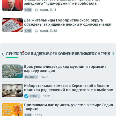
западного "чудо-оружия" не сработала
Сегодня, 13:11
СМИ
Две жительницы Голопристанского округа
осуждены за хищение пенсии у односельчанки
Сегодня, 13:58
СМИ
ЛЕНТА
ТОП
ОФИЦ.
ВИДЕО
СМИ
ВОЕНКОРЫ
МНЕНИЯ
ПАБЛИКИ
ФОТО
ЛОНГРИДЫ
Брак увеличивает доход мужчин и тормозит
карьеру женщин
14:21
ПАБЛИКИ
Избирательная комиссия Херсонской области
приняла ряд решений по подготовке к выборам
14:21
ОФИЦ.
Приглашаем вас принять участие в эфире Радио
Таврия!
14:18
СМИ