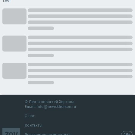
13:51
© Лента новостей Херсона
Email:
info@newskherson.ru
О нас
Контакты
ZOV
18+
Редакционная политика