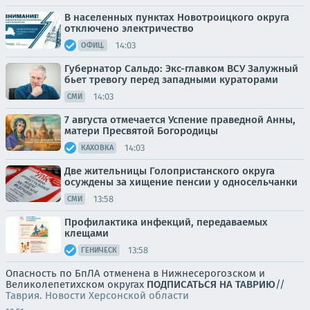
В населенных пунктах Новотроицкого округа
отключено электричество
14:03
ОФИЦ.
Губернатор Сальдо: Экс-главком ВСУ Залужный
бьет тревогу перед западными кураторами
14:03
СМИ
7 августа отмечается Успение праведной Анны,
матери Пресвятой Богородицы
14:03
КАХОВКА
Две жительницы Голопристанского округа
осуждены за хищение пенсии у односельчанки
13:58
СМИ
Профилактика инфекций, передаваемых
клещами
13:58
ГЕНИЧЕСК
Опасность по БпЛА отменена в Нижнесерогозском и
Великолепетихском округах
ПОДПИСАТЬСЯ НА ТАВРИЮ
//
Таврия. Новости Херсонской области