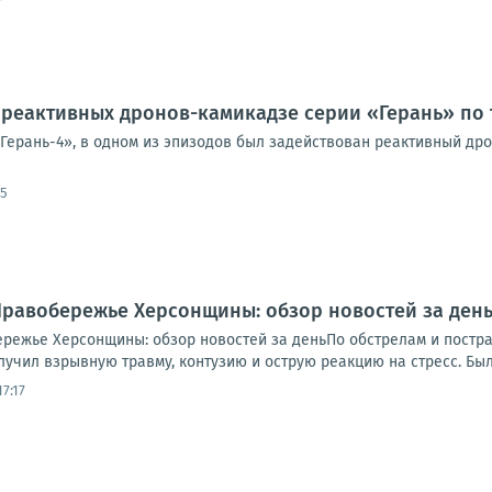
реактивных дронов-камикадзе серии «Герань» по 
«Герань-4», в одном из эпизодов был задействован реактивный др
05
.. Правобережье Херсонщины: обзор новостей за де
обережье Херсонщины: обзор новостей за деньПо обстрелам и пост
учил взрывную травму, контузию и острую реакцию на стресс. Был 
7:17