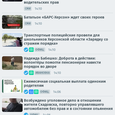
водительских прав
14:10
СМИ
Батальон «БАРС-Херсон» ждет своих героев
14:10
СМИ
Транспортные полицейские провели для
школьников Херсонской области «Зарядку со
стражем порядка»
14:10
ОФИЦ.
Надежда Бабешко: Доброта в действии:
волонтёры помогли пенсионерке навести
порядок во дворе
14:10
ИВАНОВКА
Ежемесячная социальная выплата одиноким
родителям
14:06
ОФИЦ.
Возбуждено уголовное дело в отношении
жителя Скадовска, повторно управлявшего
автомобилем без прав и в состоянии опьянения
14:06
ОФИЦ.