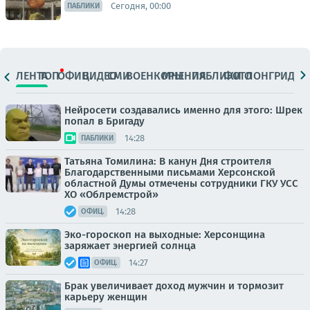
Сегодня, 00:00
ПАБЛИКИ
ЛЕНТА
ТОП
ОФИЦ.
ВИДЕО
СМИ
ВОЕНКОРЫ
МНЕНИЯ
ПАБЛИКИ
ФОТО
ЛОНГРИДЫ
Нейросети создавались именно для этого: Шрек
попал в Бригаду
14:28
ПАБЛИКИ
Татьяна Томилина: В канун Дня строителя
Благодарственными письмами Херсонской
областной Думы отмечены сотрудники ГКУ УСС
ХО «Облремстрой»
14:28
ОФИЦ.
Эко-гороскоп на выходные: Херсонщина
заряжает энергией солнца
14:27
ОФИЦ.
Брак увеличивает доход мужчин и тормозит
карьеру женщин