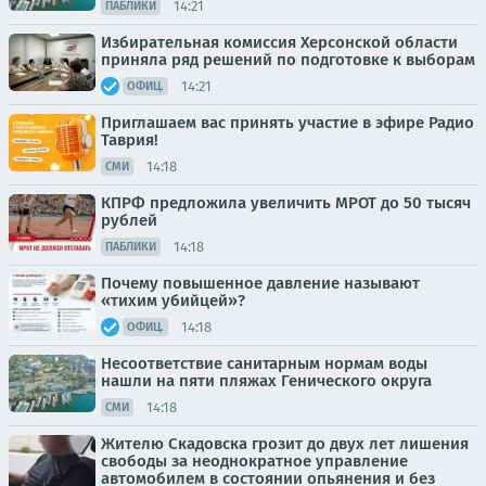
14:21
ПАБЛИКИ
Избирательная комиссия Херсонской области
приняла ряд решений по подготовке к выборам
14:21
ОФИЦ.
Приглашаем вас принять участие в эфире Радио
Таврия!
14:18
СМИ
КПРФ предложила увеличить МРОТ до 50 тысяч
рублей
14:18
ПАБЛИКИ
Почему повышенное давление называют
«тихим убийцей»?
14:18
ОФИЦ.
Несоответствие санитарным нормам воды
нашли на пяти пляжах Генического округа
14:18
СМИ
Жителю Скадовска грозит до двух лет лишения
свободы за неоднократное управление
автомобилем в состоянии опьянения и без