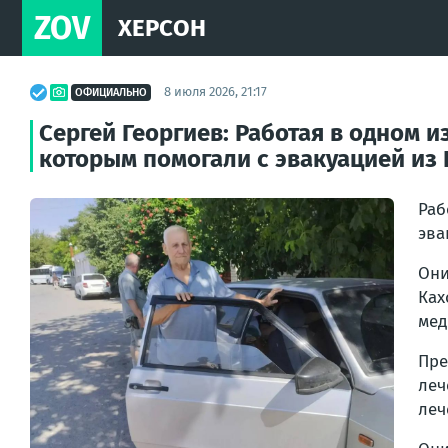
ZOV
ХЕРСОН
8 июля 2026, 21:17
ОФИЦИАЛЬНО
Сергей Георгиев: Работая в одном 
которым помогали с эвакуацией из
Раб
эва
Они
Ках
мед
Пре
леч
леч