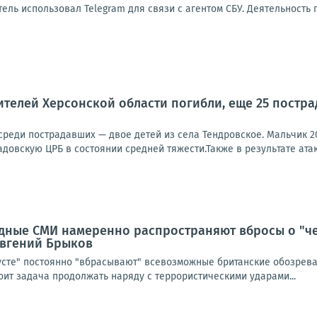
ль использовал Telegram для связи с агентом СБУ. Деятельность 
телей Херсонской области погибли, еще 25 пострад
 среди пострадавших — двое детей из села Тендровское. Мальчик 2
довскую ЦРБ в состоянии средней тяжести.Также в результате атак
дные СМИ намеренно распространяют вбросы о "ч
 Евгений Брыков
усте" постоянно "вбрасывают" всевозможные британские обозреват
тоит задача продолжать наряду с террористическими ударами...