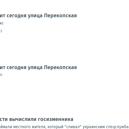
дит сегодня улица Перекопская
кс
03
дит сегодня улица Перекопская
06
асти вычислили госизменника
оймали местного жителя, который "сливал" украинским спецслужба