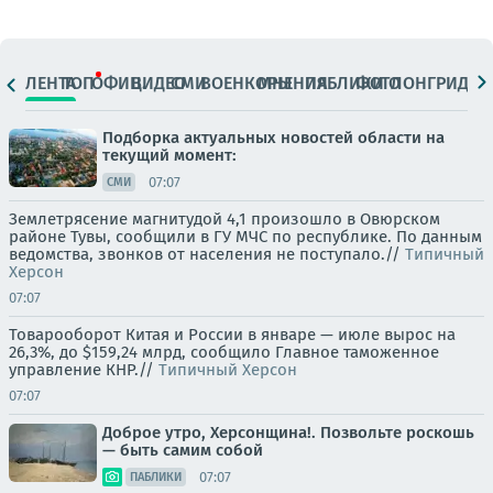
ЛЕНТА
ТОП
ОФИЦ.
ВИДЕО
СМИ
ВОЕНКОРЫ
МНЕНИЯ
ПАБЛИКИ
ФОТО
ЛОНГРИДЫ
Подборка актуальных новостей области на
текущий момент:
07:07
СМИ
Землетрясение магнитудой 4,1 произошло в Овюрском
районе Тувы, сообщили в ГУ МЧС по республике. По данным
ведомства, звонков от населения не поступало.//
Типичный
Херсон
07:07
Товарооборот Китая и России в январе — июле вырос на
26,3%, до $159,24 млрд, сообщило Главное таможенное
управление КНР.//
Типичный Херсон
07:07
Доброе утро, Херсонщина!. Позвольте роскошь
— быть самим собой
07:07
ПАБЛИКИ