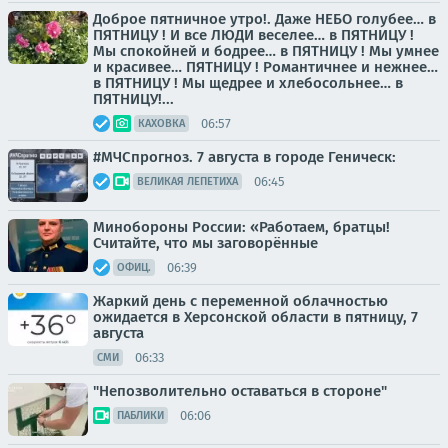
Доброе пятничное утро!. Даже НЕБО голубее… в
ПЯТНИЦУ ! И все ЛЮДИ веселее… в ПЯТНИЦУ !
Мы спокойней и бодрее… в ПЯТНИЦУ ! Мы умнее
и красивее… ПЯТНИЦУ ! Романтичнее и нежнее…
в ПЯТНИЦУ ! Мы щедрее и хлебосольнее… в
ПЯТНИЦУ!...
06:57
КАХОВКА
#МЧСпрогноз. 7 августа в городе Геническ:
06:45
ВЕЛИКАЯ ЛЕПЕТИХА
Минобороны России: «Работаем, братцы!
Считайте, что мы заговорённые
06:39
ОФИЦ.
Жаркий день с переменной облачностью
ожидается в Херсонской области в пятницу, 7
августа
06:33
СМИ
"Непозволительно оставаться в стороне"
06:06
ПАБЛИКИ