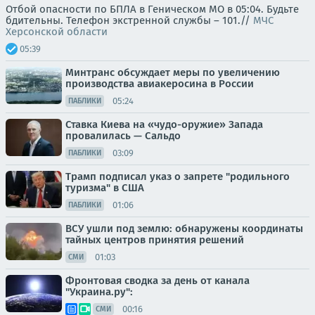
Отбой опасности по БПЛА в Геническом МО в 05:04. Будьте
бдительны. Телефон экстренной службы – 101.//
МЧС
Херсонской области
05:39
Минтранс обсуждает меры по увеличению
производства авиакеросина в России
05:24
ПАБЛИКИ
Ставка Киева на «чудо-оружие» Запада
провалилась — Сальдо
03:09
ПАБЛИКИ
Трамп подписал указ о запрете "родильного
туризма" в США
01:06
ПАБЛИКИ
ВСУ ушли под землю: обнаружены координаты
тайных центров принятия решений
01:03
СМИ
Фронтовая сводка за день от канала
"Украина.ру":
00:16
СМИ