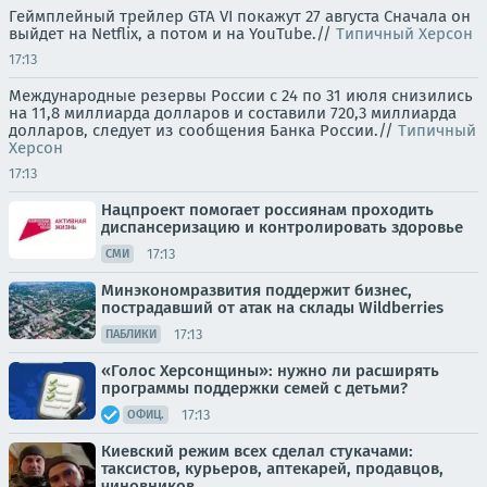
Геймплейный трейлер GTA VI покажут 27 августа Сначала он
выйдет на Netflix, а потом и на YouTube.//
Типичный Херсон
17:13
Международные резервы России с 24 по 31 июля снизились
на 11,8 миллиарда долларов и составили 720,3 миллиарда
долларов, следует из сообщения Банка России.//
Типичный
Херсон
17:13
Нацпроект помогает россиянам проходить
диспансеризацию и контролировать здоровье
17:13
СМИ
Минэкономразвития поддержит бизнес,
пострадавший от атак на склады Wildberries
17:13
ПАБЛИКИ
«Голос Херсонщины»: нужно ли расширять
программы поддержки семей с детьми?
17:13
ОФИЦ.
Киевский режим всех сделал стукачами:
таксистов, курьеров, аптекарей, продавцов,
чиновников