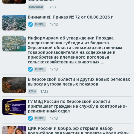
17:13
ПАБЛИКИ
Внимание!. Приказ № 72 от 06.08.2026 г
17:13
ОФИЦ.
Информируем об утверждении Порядка
предоставления субсидии из бюджета
Херсонской области сельскохозяйственным
товаропроизводителям на содержание и
приобретение племенного поголовья
сельскохозяйственных животных ...
17:13
ОФИЦ.
В Херсонской области и других новых регионах
выросла угроза лесных пожаров
17:13
СМИ
ГУ МВД России по Херсонской области
приглашает граждан на службу в контрольно-
ревизионный отдел
17:13
ОФИЦ.
ЦИК России и Добро.рф открыли набор
волонтёров для участия в проекте «Волонтёры