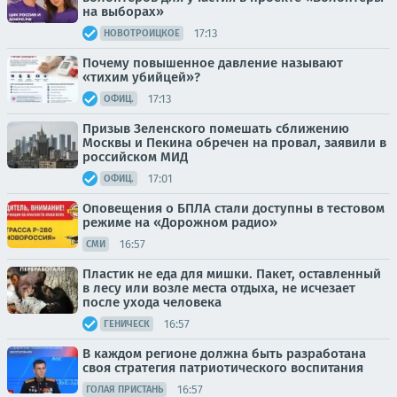
на выборах»
17:13
НОВОТРОИЦКОЕ
Почему повышенное давление называют
«тихим убийцей»?
17:13
ОФИЦ.
Призыв Зеленского помешать сближению
Москвы и Пекина обречен на провал, заявили в
российском МИД
17:01
ОФИЦ.
Оповещения о БПЛА стали доступны в тестовом
режиме на «Дорожном радио»
16:57
СМИ
Пластик не еда для мишки. Пакет, оставленный
в лесу или возле места отдыха, не исчезает
после ухода человека
16:57
ГЕНИЧЕСК
В каждом регионе должна быть разработана
своя стратегия патриотического воспитания
16:57
ГОЛАЯ ПРИСТАНЬ