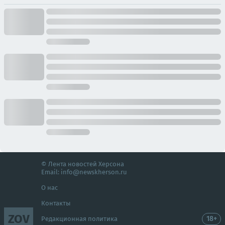
© Лента новостей Херсона
Email:
info@newskherson.ru
О нас
Контакты
ZOV
18+
Редакционная политика