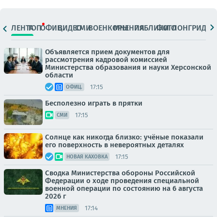
ЛЕНТА
ТОП
ОФИЦ.
ВИДЕО
СМИ
ВОЕНКОРЫ
МНЕНИЯ
ПАБЛИКИ
ФОТО
ЛОНГРИДЫ
Объявляется прием документов для
рассмотрения кадровой комиссией
Министерства образования и науки Херсонской
области
17:15
ОФИЦ.
Бесполезно играть в прятки
17:15
СМИ
Солнце как никогда близко: учёные показали
его поверхность в невероятных деталях
17:15
НОВАЯ КАХОВКА
Сводка Министерства обороны Российской
Федерации о ходе проведения специальной
военной операции по состоянию на 6 августа
2026 г
17:14
МНЕНИЯ