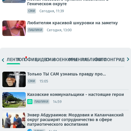
Геническом округе
Сегодня, 11:39
СМИ
Любителям красивой шнуровки на заметку
Сегодня, 13:00
ПАБЛИКИ
ЛЕНТА
ТОП
ОФИЦ.
ВИДЕО
СМИ
ВОЕНКОРЫ
МНЕНИЯ
ПАБЛИКИ
ФОТО
ЛОНГРИДЫ
Только ТЫ САМ узнаешь правду про…
15:05
СМИ
Каховские коммунальщики - настоящие герои
14:59
ПАБЛИКИ
Энвер Абдураимов: Мордовия и Каланчакский
округ расширят сотрудничество в сфере
патриотического воспитания