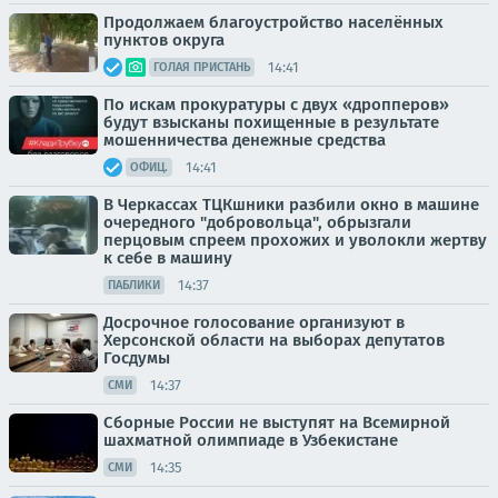
Продолжаем благоустройство населённых
пунктов округа
14:41
ГОЛАЯ ПРИСТАНЬ
По искам прокуратуры с двух «дропперов»
будут взысканы похищенные в результате
мошенничества денежные средства
14:41
ОФИЦ.
В Черкассах ТЦКшники разбили окно в машине
очередного "добровольца", обрызгали
перцовым спреем прохожих и уволокли жертву
к себе в машину
14:37
ПАБЛИКИ
Досрочное голосование организуют в
Херсонской области на выборах депутатов
Госдумы
14:37
СМИ
Сборные России не выступят на Всемирной
шахматной олимпиаде в Узбекистане
14:35
СМИ