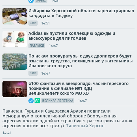
14:51
ОФИЦ.
Избирком Херсонской области зарегистрировал
кандидата в Госдуму
14:51
СМИ
Adidas выпустили коллекцию одежды и
аксессуаров для питомцев
14:47
ПАБЛИКИ
По искам прокуратуры с двух дропперов будут
взысканы средства, похищенные у жительницы
Ивановского округа
14:47
СМИ
«100 фантазий в звездопад»: час интересного
познания в филиале №1 КДЦ
Великолепетихского МО ХО
14:47
ВЕЛИКАЯ ЛЕПЕТИХА
Пакистан, Турция и Саудовская Аравия подписали
меморандум о коллективной обороне Вооруженная
агрессия против одной из стран будет рассматриваться как
агрессия против всех трех.//
Типичный Херсон
14:41