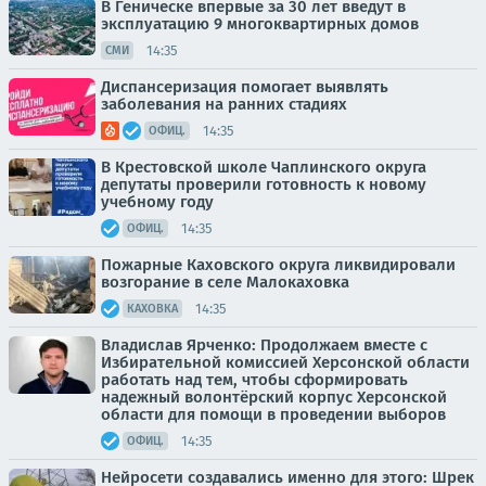
В Геническе впервые за 30 лет введут в
эксплуатацию 9 многоквартирных домов
14:35
СМИ
Диспансеризация помогает выявлять
заболевания на ранних стадиях
14:35
ОФИЦ.
В Крестовской школе Чаплинского округа
депутаты проверили готовность к новому
учебному году
14:35
ОФИЦ.
Пожарные Каховского округа ликвидировали
возгорание в селе Малокаховка
14:35
КАХОВКА
Владислав Ярченко: Продолжаем вместе с
Избирательной комиссией Херсонской области
работать над тем, чтобы сформировать
надежный волонтёрский корпус Херсонской
области для помощи в проведении выборов
14:35
ОФИЦ.
Нейросети создавались именно для этого: Шрек