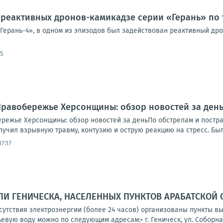
реактивных дронов-камикадзе серии «Герань» по 
«Герань-4», в одном из эпизодов был задействован реактивный др
05
.. Правобережье Херсонщины: обзор новостей за де
обережье Херсонщины: обзор новостей за деньПо обстрелам и пост
учил взрывную травму, контузию и острую реакцию на стресс. Был 
7:17
И ГЕНИЧЕСКА, НАСЕЛЕННЫХ ПУНКТОВ АРАБАТСКОЙ 
тсутствия электроэнергии (более 24 часов) организованы пункты 
вую воду можно по следующим адресам:• г. Геническ, ул. Соборная,