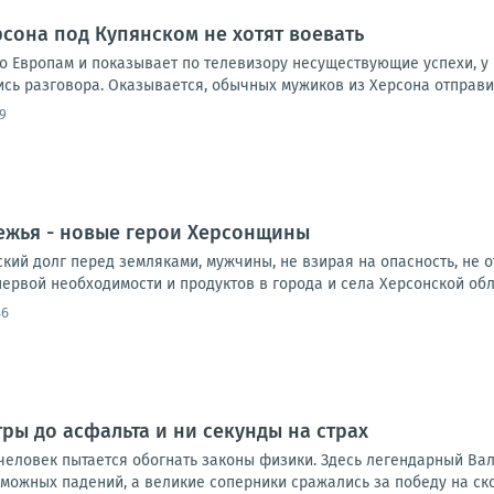
рсона под Купянском не хотят воевать
о Европам и показывает по телевизору несуществующие успехи, у 
 разговора. Оказывается, обычных мужиков из Херсона отправили 
9
ежья - новые герои Херсонщины
ий долг перед земляками, мужчины, не взирая на опасность, не о
ервой необходимости и продуктов в города и села Херсонской облас
46
тры до асфальта и ни секунды на страх
 человек пытается обогнать законы физики. Здесь легендарный Ва
можных падений, а великие соперники сражались за победу на ско