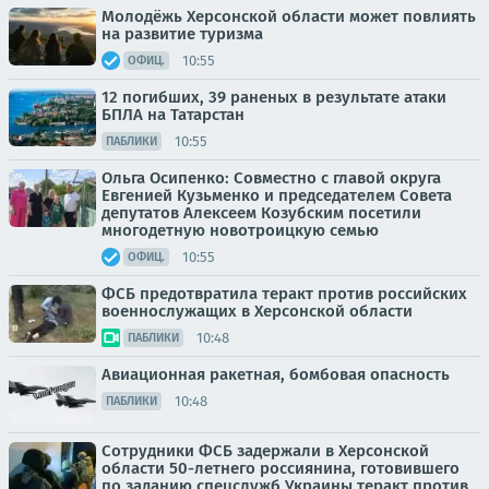
Молодёжь Херсонской области может повлиять
на развитие туризма
10:55
ОФИЦ.
12 погибших, 39 раненых в результате атаки
БПЛА на Татарстан
10:55
ПАБЛИКИ
Ольга Осипенко: Совместно с главой округа
Евгенией Кузьменко и председателем Совета
депутатов Алексеем Козубским посетили
многодетную новотроицкую семью
10:55
ОФИЦ.
ФСБ предотвратила теракт против российских
военнослужащих в Херсонской области
10:48
ПАБЛИКИ
Авиационная ракетная, бомбовая опасность
10:48
ПАБЛИКИ
Сотрудники ФСБ задержали в Херсонской
области 50-летнего россиянина, готовившего
по заданию спецслужб Украины теракт против