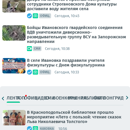
сотрудники Строгановского Дома культуры
доставили воду жителям села
Сегодня, 10:45
ОФИЦ.
Бойцы Ивановского гвардейского соединения
ВДВ уничтожили диверсионно-
разведывательную группу ВСУ на Запорожском
направлении
Сегодня, 10:38
СМИ
В селе Ивановка поздравили учителя
физкультуры с Днем физкультурника
Сегодня, 10:33
ОФИЦ.
ЛЕНТА
ТОП
ОФИЦ.
ВИДЕО
СМИ
ВОЕНКОРЫ
МНЕНИЯ
ПАБЛИКИ
ФОТО
ЛОНГРИДЫ
В Красноподольской библиотеке прошло
мероприятие «Лето с пользой: чтение сказок
Льва Николаевича Толстого»
10:56
КАХОВКА