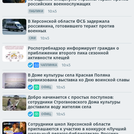
российских военнослужащих
10:45
ПАБЛИКИ
В Херсонской области ФСБ задержала
россиянина, готовившего теракт против
военных
10:45
СМИ
Роспотребнадзор информирует граждан о
приближении второго пика сезонной
активности клещей
10:45
ЧАПЛИНКА
В Доме культуры села Красная Поляна
организована выставка ко Дню воинской славы
10:45
ОФИЦ.
Добро начинается с простых поступков:
сотрудники Строгановского Дома культуры
доставили воду жителям села
10:45
ОФИЦ.
Сотрудники школ Херсонской области
приглашаются к участию в конкурсе «Лучший
школьный педагог-библиотекарь России»