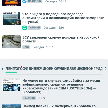
Сегодня, 08:43
ИВАНОВКА
Что общего у подводного водопада,
антиматерии и «оживающей» после заморозки
лягушки?
Сегодня, 18:10
ПАБЛИКИ
ВСУ атаковали скорую помощь в Херсонской
области
Сегодня, 18:37
СМИ
ЛЕНТА
ТОП
ОФИЦ.
ВИДЕО
СМИ
ВОЕНКОРЫ
МНЕНИЯ
ПАБЛИКИ
ФОТО
ЛОНГРИДЫ
Не менее пяти случаев самоубийств за месяц
зафиксировано среди сотрудников
киберкомандования США (USCYBERCOM) —
Bloomberg
23:24
ПАБЛИКИ
Начмед полка ВСУ экспериментировала со