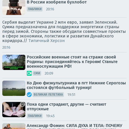
В России изобрели бухлобот
20:16
ПАБЛИКИ
Сербия выделит Украине 2 млн евро, заявил Зеленский.
Сумма предназначена для поддержки энергетики страны
перед зимой. Стороны также обсудили совместные проекты
в сфере экономики, логистики и развития Дунайского
коридора.//
Типичный Херсон
20:16
Российские военные стоят на страже своей
Родины: присоединяйтесь к Героям! Станьте
военнослужащим РФ!
20:09
СМИ
Ко Дню физкультурника в пгт Нижние Серогозы
состоялся футбольный турнир!
19:51
ВЕЛИКАЯ ЛЕПЕТИХА
Пока одни страдают, другие — считают
отпускные
19:45
ПАБЛИКИ
Александр Фомин: СИЛА ДУХА И ТЕЛА: ПОЧЕМУ