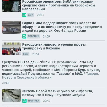
Российские операторы БпЛА уничтожили
средство связи противника на Херсонском
направлении
21:33
СМИ
Радио ПИКА поддерживает своих коллег по
эфиру — и их инициативу по предупреждению
людей на дорогах Юго-Запада России
21:09
ПАБЛИКИ
Рекордсмен мирового уровня провел
тренировку в Каховке
20:54
СМИ
Средства ПВО за день сбили 360 украинских БпЛА над
регионами России, а также над акваториями Черного и
Азовского морей, сообщили в Минобороны
Будь в курсе,
подписывайся!
Подписаться на "Таврию" в MAX
//
Таврия.
Новости Херсонской области
20:46
Житель Новой Маячки умер от инфаркта,
потому что к нему не успели медики
20:42
ПАБЛИКИ