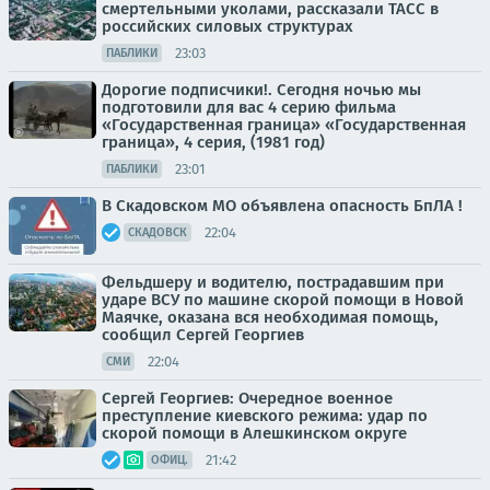
смертельными уколами, рассказали ТАСС в
российских силовых структурах
23:03
ПАБЛИКИ
Дорогие подписчики!. Сегодня ночью мы
подготовили для вас 4 серию фильма
«Государственная граница» «Государственная
граница», 4 серия, (1981 год)
23:01
ПАБЛИКИ
В Скадовском МО объявлена опасность БпЛА !
22:04
СКАДОВСК
Фельдшеру и водителю, пострадавшим при
ударе ВСУ по машине скорой помощи в Новой
Маячке, оказана вся необходимая помощь,
сообщил Сергей Георгиев
22:04
СМИ
Сергей Георгиев: Очередное военное
преступление киевского режима: удар по
скорой помощи в Алешкинском округе
21:42
ОФИЦ.