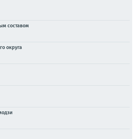
ным составом
го округа
модзи