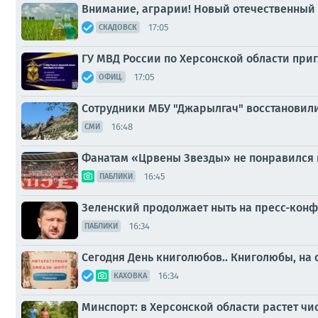
Внимание, аграрии! Новый отечественный
17:05
СКАДОВСК
ГУ МВД России по Херсонской области приг
17:05
ОФИЦ.
Сотрудники МБУ "Джарылгач" восстановил
16:48
СМИ
Фанатам «Црвены Звезды» не понравился в
16:45
ПАБЛИКИ
Зеленский продолжает ныть на пресс-кон
16:34
ПАБЛИКИ
Сегодня День книголюбов.. Книголюбы, на 
16:34
КАХОВКА
Минспорт: в Херсонской области растет ч