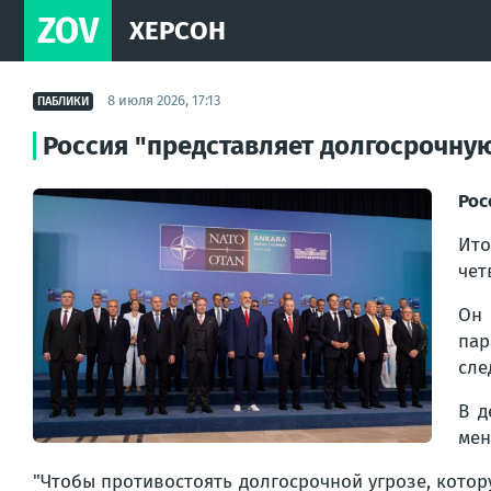
ZOV
ХЕРСОН
8 июля 2026, 17:13
ПАБЛИКИ
Россия "представляет долгосрочную
Рос
Ито
чет
Он 
пар
сле
В д
мен
"Чтобы противостоять долгосрочной угрозе, котор