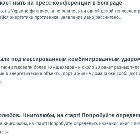
жает ныть на пресс-конференции в Белграде
о, на Украине фактически не осталось ни одной целой теплоэлект
йся энергетике противника. Заявление явно рассчитано...
 были под массированным комбинированным ударом
гион атаковали более 70 «Шахедов» и около 20 ракет разных типо
е в энергетические объекты, порт и жилые дома.Также сообщают о
5
олюбов.. Книголюбы, на старт! Попробуйте опреде
в.Книголюбы, на старт! Попробуйте определить названия книг с п
16:34