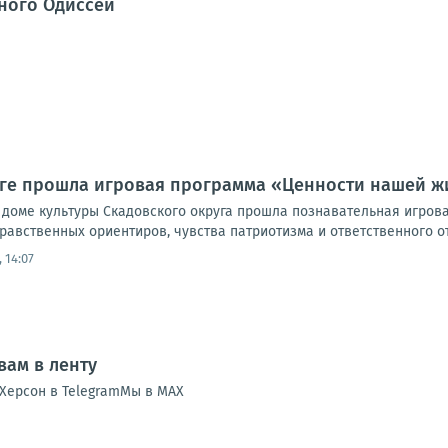
ного Одиссей
уге прошла игровая программа «Ценности нашей ж
 доме культуры Скадовского округа прошла познавательная игров
авственных ориентиров, чувства патриотизма и ответственного от
 14:07
ам в ленту
Херсон в TelegramМы в MAX