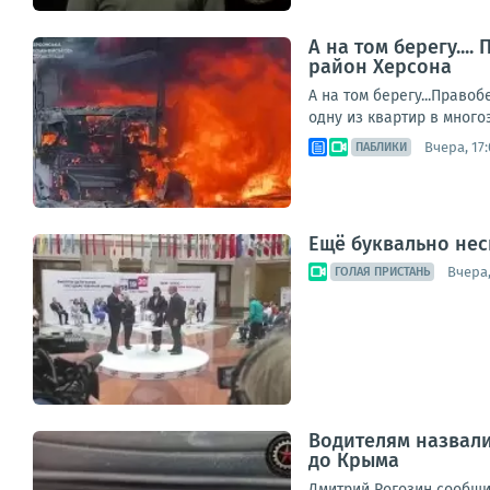
А на том берегу..
район Херсона
А на том берегу...Прав
одну из квартир в много
Вчера, 17:
ПАБЛИКИ
Ещё буквально нес
Вчера,
ГОЛАЯ ПРИСТАНЬ
Водителям назвали
до Крыма
Дмитрий Рогозин сообщи