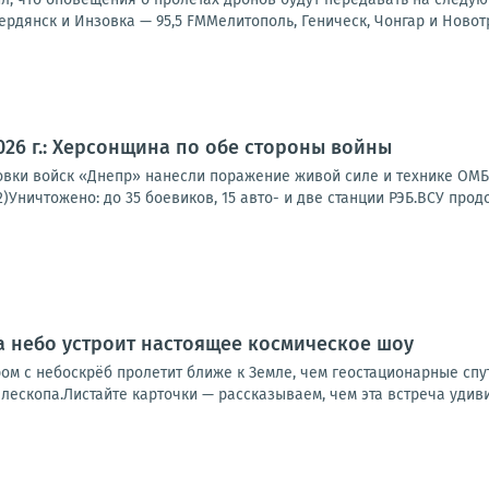
рдянск и Инзовка — 95,5 FMМелитополь, Геническ, Чонгар и Новотр
2026 г.: Херсонщина по обе стороны войны
вки войск «Днепр» нанесли поражение живой силе и технике ОМБр
2)Уничтожено: до 35 боевиков, 15 авто- и две станции РЭБ.ВСУ прод
да небо устроит настоящее космическое шоу
м с небоскрёб пролетит ближе к Земле, чем геостационарные спут
ескопа.Листайте карточки — рассказываем, чем эта встреча удивит