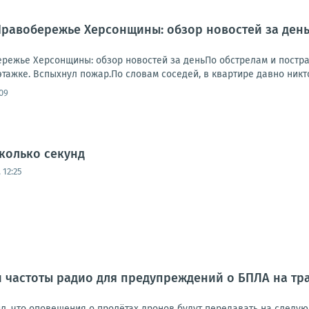
.. Правобережье Херсонщины: обзор новостей за де
обережье Херсонщины: обзор новостей за деньПо обстрелам и пост
этажке. Вспыхнул пожар.По словам соседей, в квартире давно никто
09
колько секунд
 12:25
 частоты радио для предупреждений о БПЛА на тра
л, что оповещения о пролётах дронов будут передавать на следую