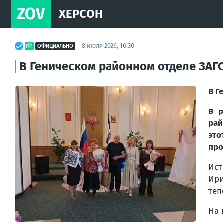
ZOV
ХЕРСОН
8 июля 2026, 16:30
ОФИЦИАЛЬНО
В Геническом районном отделе ЗАГ
В Г
В р
рай
это
про
Ист
Ири
теп
На 