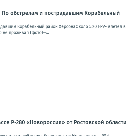
нь По обстрелам и пострадавшим Корабельный
радавшим Корабельный район ХерсонаОколо 5:20 FPV- влетел в
 не проживал (фото)—...
ссе Р-280 «Новороссия» от Ростовской области
щих частотах:Весело-Вознесенка и Новоазовск — 90,4