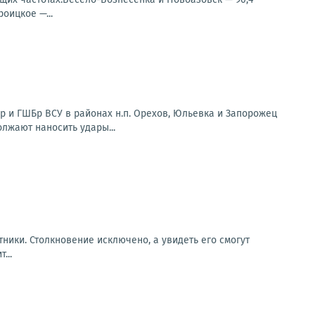
оицкое —...
 и ГШБр ВСУ в районах н.п. Орехов, Юльевка и Запорожец
олжают наносить удары...
ники. Столкновение исключено, а увидеть его смогут
...