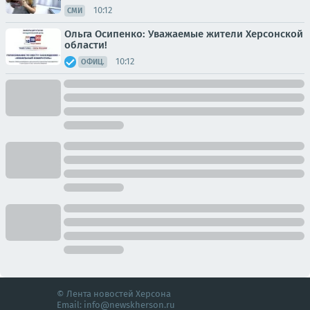
10:12
СМИ
Ольга Осипенко: Уважаемые жители Херсонской
области!
10:12
ОФИЦ.
© Лента новостей Херсона
Email:
info@newskherson.ru