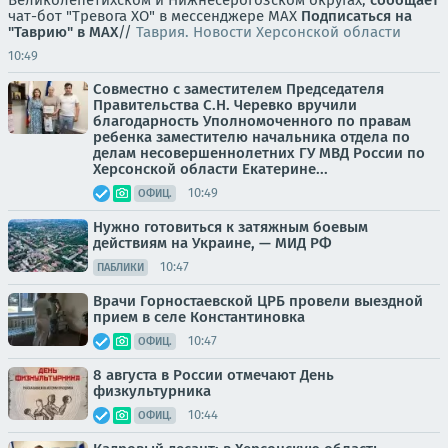
чат-бот "Тревога ХО" в мессенджере MAX
Подписаться на
"Таврию" в MAX
//
Таврия. Новости Херсонской области
10:49
Совместно с заместителем Председателя
Правительства С.Н. Черевко вручили
благодарность Уполномоченного по правам
ребенка заместителю начальника отдела по
делам несовершеннолетних ГУ МВД России по
Херсонской области Екатерине...
10:49
ОФИЦ.
Нужно готовиться к затяжным боевым
действиям на Украине, — МИД РФ
10:47
ПАБЛИКИ
Врачи Горностаевской ЦРБ провели выездной
прием в селе Константиновка
10:47
ОФИЦ.
8 августа в России отмечают День
физкультурника
10:44
ОФИЦ.