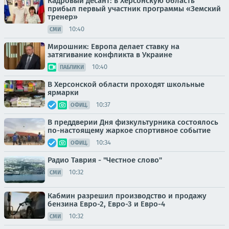
Кадровый десант: в Херсонскую область
прибыл первый участник программы «Земский
тренер»
10:40
СМИ
Мирошник: Европа делает ставку на
затягивание конфликта в Украине
10:40
ПАБЛИКИ
В Херсонской области проходят школьные
ярмарки
10:37
ОФИЦ.
В преддверии Дня физкультурника состоялось
по-настоящему жаркое спортивное событие
10:34
ОФИЦ.
Радио Таврия - "Честное слово"
10:32
СМИ
Кабмин разрешил производство и продажу
бензина Евро-2, Евро-3 и Евро-4
10:32
СМИ