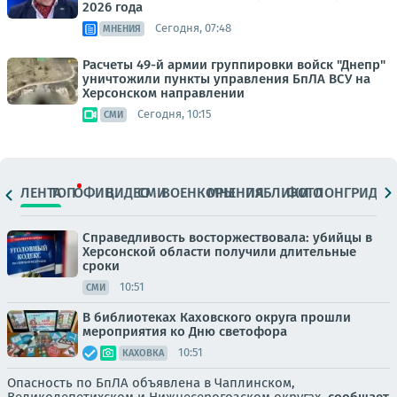
2026 года
Сегодня, 07:48
МНЕНИЯ
Расчеты 49-й армии группировки войск "Днепр"
уничтожили пункты управления БпЛА ВСУ на
Херсонском направлении
Сегодня, 10:15
СМИ
ЛЕНТА
ТОП
ОФИЦ.
ВИДЕО
СМИ
ВОЕНКОРЫ
МНЕНИЯ
ПАБЛИКИ
ФОТО
ЛОНГРИДЫ
Справедливость восторжествовала: убийцы в
Херсонской области получили длительные
сроки
10:51
СМИ
В библиотеках Каховского округа прошли
мероприятия ко Дню светофора
10:51
КАХОВКА
Опасность по БпЛА объявлена в Чаплинском,
Великолепетихском и Нижнесерогозском округах,
сообщает