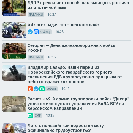
ЛДПР предлагает способ, как вытащить россиян
из ипотечной ямы
10:27
ПАБЛИКИ
«Из всех задач эта – неотложная»
10:23
ОФИЦ.
Сегодня — День железнодорожных войск
России
10:15
ПАБЛИКИ
Владимир Сальдо: Наши парни из
Новороссийского гвардейского горного
соединения ВДВ круглосуточно прикрывают
небо от вражеских дронов
10:15
ОФИЦ.
Расчеты 49-й армии группировки войск "Днепр"
уничтожили пункты управления БпЛА ВСУ на
Херсонском направлении
10:15
СМИ
Лето с пользой: как подростки могут
официально трудоустроиться