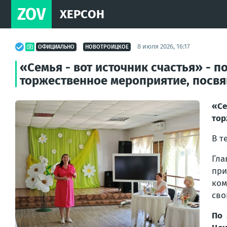
ZOV
ХЕРСОН
8 июля 2026, 16:17
ОФИЦИАЛЬНО
НОВОТРОИЦКОЕ
«Семья - вот источник счастья» - 
торжественное мероприятие, посвя
«Се
тор
В т
Гла
при
ком
сво
По 