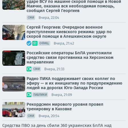
ударе ВСУ по машине скорой помощи в Новой
Маячке, оказана вся необходимая помощь,
сообщил Сергей Георгиев
Вчера, 22:04
СМИ
Сергей Георгиев: Очередное военное
преступление киевского режима: удар по
скорой помощи в Алешкинском округе
Вчера, 21:42
ОФИЦ.
Российские операторы БпЛА уничтожили
средство связи противника на Херсонском
направлении
Вчера, 21:33
СМИ
Радио ПИКА поддерживает своих коллег по
эфиру — и их инициативу по предупреждению
людей на дорогах Юго-Запада России
Вчера, 21:09
ПАБЛИКИ
Рекордсмен мирового уровня провел
тренировку в Каховке
Вчера, 20:54
СМИ
Средства ПВО за день сбили 360 украинских БпЛА над