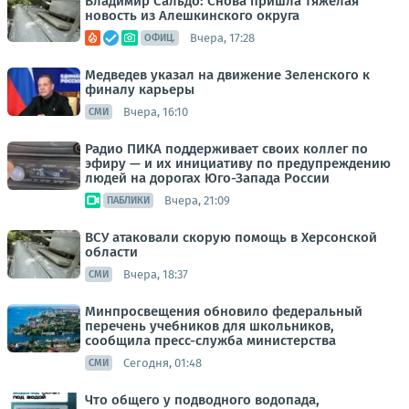
Владимир Сальдо: Снова пришла тяжелая
новость из Алешкинского округа
Вчера, 17:28
ОФИЦ.
Медведев указал на движение Зеленского к
финалу карьеры
Вчера, 16:10
СМИ
Радио ПИКА поддерживает своих коллег по
эфиру — и их инициативу по предупреждению
людей на дорогах Юго-Запада России
Вчера, 21:09
ПАБЛИКИ
ВСУ атаковали скорую помощь в Херсонской
области
Вчера, 18:37
СМИ
Минпросвещения обновило федеральный
перечень учебников для школьников,
сообщила пресс-служба министерства
Сегодня, 01:48
СМИ
Что общего у подводного водопада,