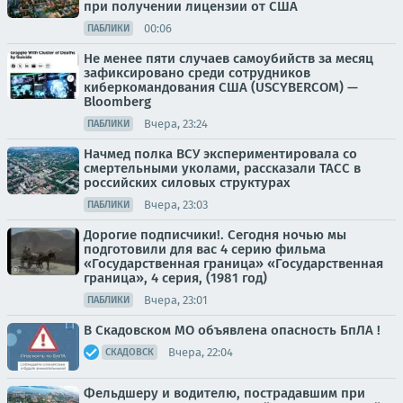
при получении лицензии от США
00:06
ПАБЛИКИ
Не менее пяти случаев самоубийств за месяц
зафиксировано среди сотрудников
киберкомандования США (USCYBERCOM) —
Bloomberg
Вчера, 23:24
ПАБЛИКИ
Начмед полка ВСУ экспериментировала со
смертельными уколами, рассказали ТАСС в
российских силовых структурах
Вчера, 23:03
ПАБЛИКИ
Дорогие подписчики!. Сегодня ночью мы
подготовили для вас 4 серию фильма
«Государственная граница» «Государственная
граница», 4 серия, (1981 год)
Вчера, 23:01
ПАБЛИКИ
В Скадовском МО объявлена опасность БпЛА !
Вчера, 22:04
СКАДОВСК
Фельдшеру и водителю, пострадавшим при