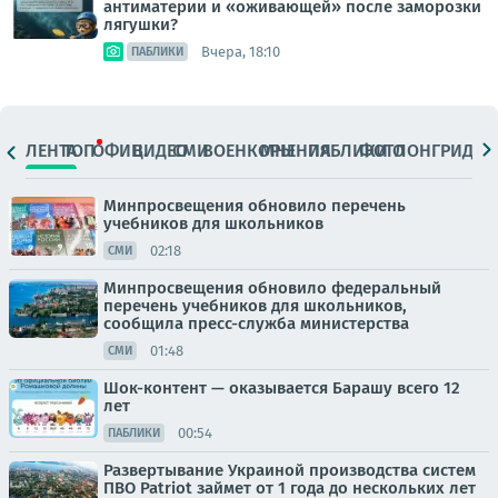
антиматерии и «оживающей» после заморозки
лягушки?
Вчера, 18:10
ПАБЛИКИ
ЛЕНТА
ТОП
ОФИЦ.
ВИДЕО
СМИ
ВОЕНКОРЫ
МНЕНИЯ
ПАБЛИКИ
ФОТО
ЛОНГРИДЫ
Минпросвещения обновило перечень
учебников для школьников
02:18
СМИ
Минпросвещения обновило федеральный
перечень учебников для школьников,
сообщила пресс-служба министерства
01:48
СМИ
Шок-контент — оказывается Барашу всего 12
лет
00:54
ПАБЛИКИ
Развертывание Украиной производства систем
ПВО Patriot займет от 1 года до нескольких лет