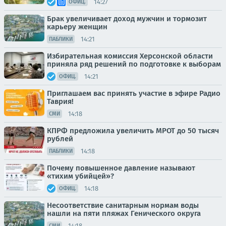
14:27
ОФИЦ.
Брак увеличивает доход мужчин и тормозит
карьеру женщин
14:21
ПАБЛИКИ
Избирательная комиссия Херсонской области
приняла ряд решений по подготовке к выборам
14:21
ОФИЦ.
Приглашаем вас принять участие в эфире Радио
Таврия!
14:18
СМИ
КПРФ предложила увеличить МРОТ до 50 тысяч
рублей
14:18
ПАБЛИКИ
Почему повышенное давление называют
«тихим убийцей»?
14:18
ОФИЦ.
Несоответствие санитарным нормам воды
нашли на пяти пляжах Генического округа
14:18
СМИ