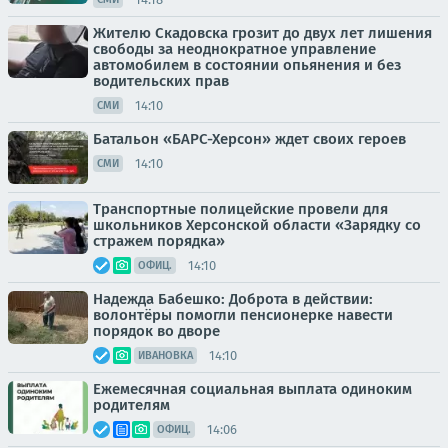
Жителю Скадовска грозит до двух лет лишения
свободы за неоднократное управление
автомобилем в состоянии опьянения и без
водительских прав
14:10
СМИ
Батальон «БАРС-Херсон» ждет своих героев
14:10
СМИ
Транспортные полицейские провели для
школьников Херсонской области «Зарядку со
стражем порядка»
14:10
ОФИЦ.
Надежда Бабешко: Доброта в действии:
волонтёры помогли пенсионерке навести
порядок во дворе
14:10
ИВАНОВКА
Ежемесячная социальная выплата одиноким
родителям
14:06
ОФИЦ.