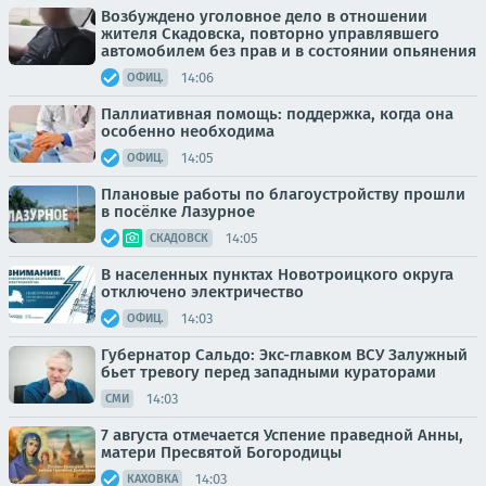
Возбуждено уголовное дело в отношении
жителя Скадовска, повторно управлявшего
автомобилем без прав и в состоянии опьянения
14:06
ОФИЦ.
Паллиативная помощь: поддержка, когда она
особенно необходима
14:05
ОФИЦ.
Плановые работы по благоустройству прошли
в посёлке Лазурное
14:05
СКАДОВСК
В населенных пунктах Новотроицкого округа
отключено электричество
14:03
ОФИЦ.
Губернатор Сальдо: Экс-главком ВСУ Залужный
бьет тревогу перед западными кураторами
14:03
СМИ
7 августа отмечается Успение праведной Анны,
матери Пресвятой Богородицы
14:03
КАХОВКА