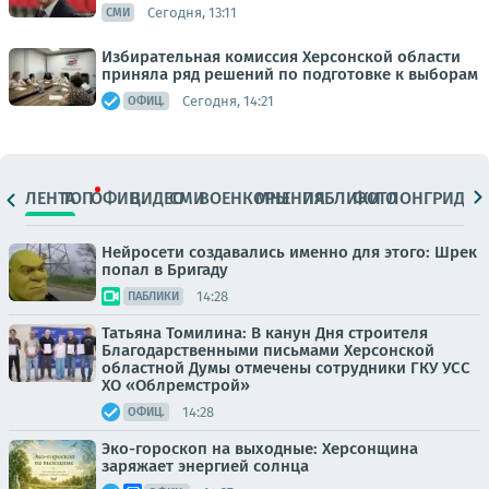
Сегодня, 13:11
СМИ
Избирательная комиссия Херсонской области
приняла ряд решений по подготовке к выборам
Сегодня, 14:21
ОФИЦ.
ЛЕНТА
ТОП
ОФИЦ.
ВИДЕО
СМИ
ВОЕНКОРЫ
МНЕНИЯ
ПАБЛИКИ
ФОТО
ЛОНГРИДЫ
Нейросети создавались именно для этого: Шрек
попал в Бригаду
14:28
ПАБЛИКИ
Татьяна Томилина: В канун Дня строителя
Благодарственными письмами Херсонской
областной Думы отмечены сотрудники ГКУ УСС
ХО «Облремстрой»
14:28
ОФИЦ.
Эко-гороскоп на выходные: Херсонщина
заряжает энергией солнца