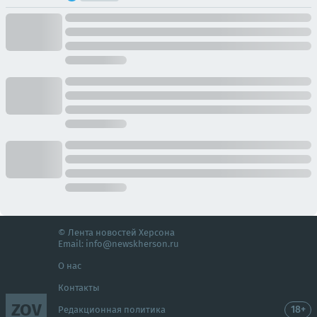
© Лента новостей Херсона
Email:
info@newskherson.ru
О нас
Контакты
ZOV
18+
Редакционная политика