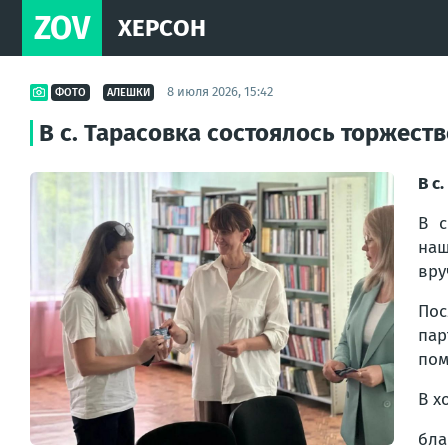
ZOV
ХЕРСОН
8 июля 2026, 15:42
ФОТО
АЛЕШКИ
В с. Тарасовка состоялось торжес
В с
В с
наш
вру
Пос
пар
пом
В х
бла