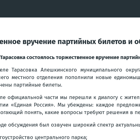
твенное вручение партийных билетов и
. Тарасовка состоялось торжественное вручение парти
еле Тарасовка Алешкинского муниципального окру
его местного отделения пополнили новые единомыш
чены партийные билеты.
ле официальной части мы перешли к диалогу с жите
тии «Единая Россия». Мы убеждены: каждое предлож
огающий понять, какие вопросы требуют решения в пе
оде обсуждения был озвучен широкий спектр актуальны
гоустройство центрального парка;