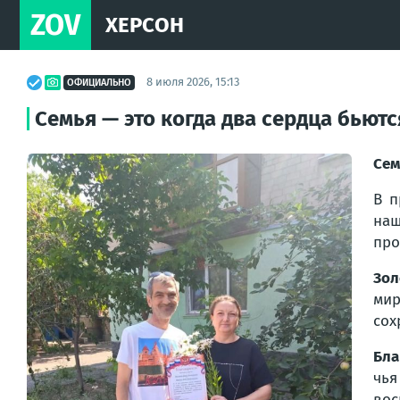
ZOV
ХЕРСОН
8 июля 2026, 15:13
ОФИЦИАЛЬНО
Семья — это когда два сердца бьютс
Сем
В п
наш
про
Зол
мир
сох
Бла
чья
вос