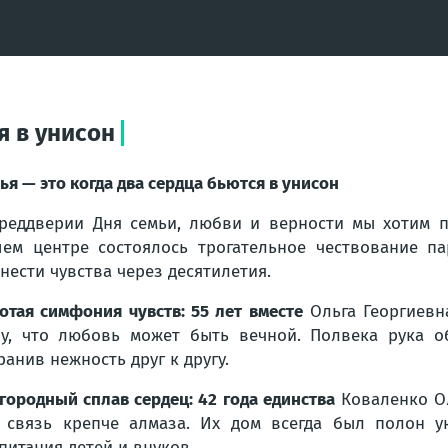
я в унисон
ья — это когда два сердца бьются в унисон
реддверии Дня семьи, любви и верности мы хотим п
ем центре состоялось трогательное чествование па
нести чувства через десятилетия.
отая симфония чувств: 55 лет вместе
Ольга Георгиевн
у, что любовь может быть вечной. Полвека рука о
ранив нежность друг к другу.
городный сплав сердец: 42 года единства
Коваленко Ол
 связь крепче алмаза. Их дом всегда был полон у
питания детей и внуков.