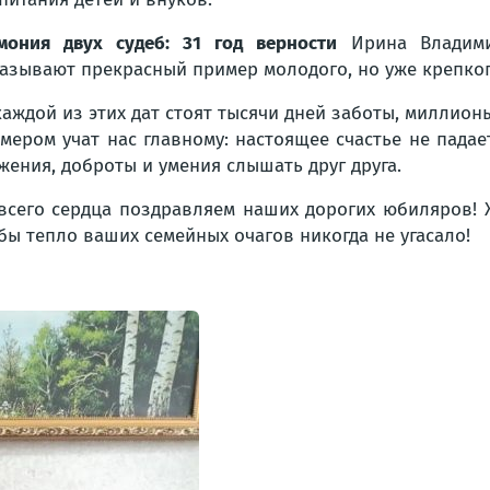
мония двух судеб: 31 год верности
Ирина Владими
азывают прекрасный пример молодого, но уже крепког
каждой из этих дат стоят тысячи дней заботы, миллио
мером учат нас главному: настоящее счастье не падае
жения, доброты и умения слышать друг друга.
всего сердца поздравляем наших дорогих юбиляров! 
бы тепло ваших семейных очагов никогда не угасало!