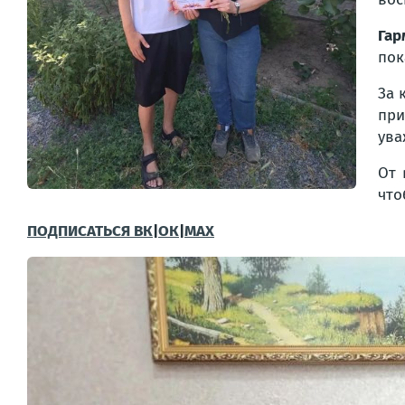
Гар
пок
За 
при
ува
От 
что
ПОДПИСАТЬСЯ ВК
|
ОК
|
МАХ