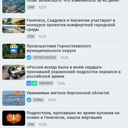
План Зеленского: что изменилось за 40 дней?
13:31
СМИ
Геническ, Скадовск и Каланчак участвуют в
конкурсе проектов комфортной городской
среды
13:31
СМИ
Происшествия Горностаевского
муниципального округа
13:25
ГОРНОСТАЕВКА
«Россия всегда была в моём сердце»:
пропавший украинский подросток оказался в
российской армии
13:24
ПАБЛИКИ
Уважаемые жители Херсонской области!
13:23
ОФИЦ.
Подростков, пропавших во время купания на
пляже в Геническе, нашли мёртвыми
13:23
СМИ