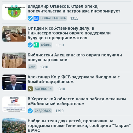
Владимир Оганесов: Отдел опеки,
попечительства и патронажа информирует
13:23
НОВАЯ КАХОВКА
От идеи к собственному делу: в
Нижнесерогозском округе поддержали
будущего предпринимателя
13:10
ОФИЦ.
Библиотеки Алешкинского округа получили
новую партию книг
13:10
СМИ
Александр Коц: ФСБ задержала биодрона с
бомбой-пауэрбанком
13:10
ВОЕНКОРЫ
В Херсонской области начал работу механизм
«Мобильный избиратель»
13:10
СКАДОВСК
Найдены тела двух детей, пропавших на
городском пляже Геническа, сообщили "Таврии"
в МЧС