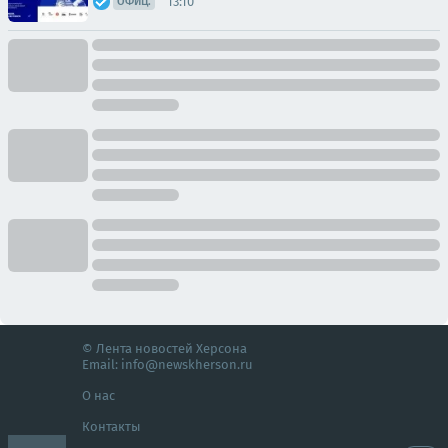
13:10
ОФИЦ.
© Лента новостей Херсона
Email:
info@newskherson.ru
О нас
Контакты