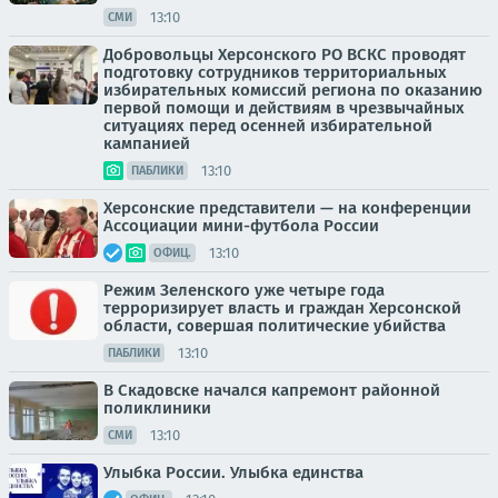
13:10
СМИ
Добровольцы Херсонского РО ВСКС проводят
подготовку сотрудников территориальных
избирательных комиссий региона по оказанию
первой помощи и действиям в чрезвычайных
ситуациях перед осенней избирательной
кампанией
13:10
ПАБЛИКИ
Херсонские представители — на конференции
Ассоциации мини-футбола России
13:10
ОФИЦ.
Режим Зеленского уже четыре года
терроризирует власть и граждан Херсонской
области, совершая политические убийства
13:10
ПАБЛИКИ
В Скадовске начался капремонт районной
поликлиники
13:10
СМИ
Улыбка России. Улыбка единства