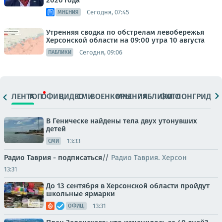
2026 года
Сегодня, 07:45
МНЕНИЯ
Утренняя сводка по обстрелам левобережья
Херсонской области на 09:00 утра 10 августа
Сегодня, 09:06
ПАБЛИКИ
ЛЕНТА
ТОП
ОФИЦ.
ВИДЕО
СМИ
ВОЕНКОРЫ
МНЕНИЯ
ПАБЛИКИ
ФОТО
ЛОНГРИДЫ
В Геническе найдены тела двух утонувших
детей
13:33
СМИ
Радио Таврия - подписаться
//
Радио Таврия. Херсон
13:31
До 13 сентября в Херсонской области пройдут
школьные ярмарки
13:31
ОФИЦ.