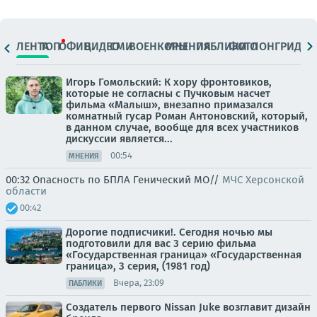
ЛЕНТА
ТОП
ОФИЦ.
ВИДЕО
СМИ
ВОЕНКОРЫ
МНЕНИЯ
ПАБЛИКИ
ФОТО
ЛОНГРИДЫ
Игорь Гомольский: К хору фронтовиков,
которые не согласны с Пучковым насчет
фильма «Малыш», внезапно примазался
комнатный гусар Роман Антоновский, который,
в данном случае, вообще для всех участников
дискуссии является...
00:54
МНЕНИЯ
00:32 Опасность по БПЛА Генический МО//
МЧС Херсонской
области
00:42
Дорогие подписчики!. Сегодня ночью мы
подготовили для вас 3 серию фильма
«Государственная граница» «Государственная
граница», 3 серия, (1981 год)
Вчера, 23:09
ПАБЛИКИ
Создатель первого Nissan Juke возглавит дизайн