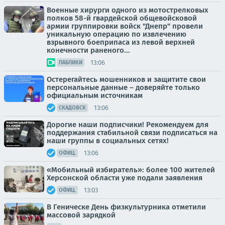
Военные хирурги одного из мотострелковых
полков 58-й гвардейской общевойсковой
армии группировки войск "Днепр" провели
уникальную операцию по извлечению
взрывного боеприпаса из левой верхней
конечности раненого...
13:06
ПАБЛИКИ
Остерегайтесь мошенников и защитите свои
персональные данные – доверяйте только
официальным источникам
13:06
СКАДОВСК
Дорогие наши подписчики! Рекомендуем для
поддержания стабильной связи подписаться на
наши группы в социальных сетях!
13:06
ОФИЦ.
«Мобильный избиратель»: более 100 жителей
Херсонской области уже подали заявления
13:03
ОФИЦ.
В Геническе День физкультурника отметили
массовой зарядкой