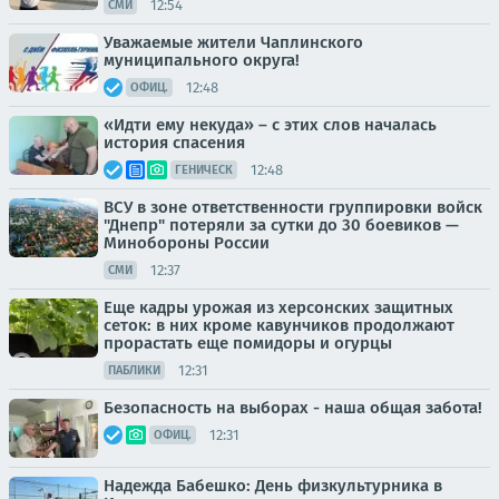
12:54
СМИ
Уважаемые жители Чаплинского
муниципального округа!
12:48
ОФИЦ.
«Идти ему некуда» – с этих слов началась
история спасения
12:48
ГЕНИЧЕСК
ВСУ в зоне ответственности группировки войск
"Днепр" потеряли за сутки до 30 боевиков —
Минобороны России
12:37
СМИ
Еще кадры урожая из херсонских защитных
сеток: в них кроме кавунчиков продолжают
прорастать еще помидоры и огурцы
12:31
ПАБЛИКИ
Безопасность на выборах - наша общая забота!
12:31
ОФИЦ.
Надежда Бабешко: День физкультурника в