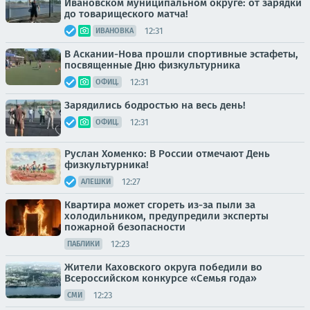
Ивановском муниципальном округе: от зарядки
до товарищеского матча!
12:31
ИВАНОВКА
В Аскании-Нова прошли спортивные эстафеты,
посвященные Дню физкультурника
12:31
ОФИЦ.
Зарядились бодростью на весь день!
12:31
ОФИЦ.
Руслан Хоменко: В России отмечают День
физкультурника!
12:27
АЛЕШКИ
Квартира может сгореть из-за пыли за
холодильником, предупредили эксперты
пожарной безопасности
12:23
ПАБЛИКИ
Жители Каховского округа победили во
Всероссийском конкурсе «Семья года»
12:23
СМИ