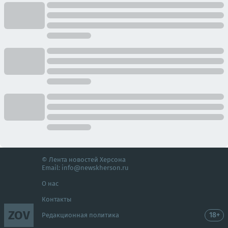
© Лента новостей Херсона
Email:
info@newskherson.ru
О нас
Контакты
ZOV
18+
Редакционная политика