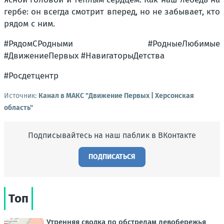
гербе: он всегда смотрит вперед, но не забывает, кто
рядом с ним.
#РядомСРодными #РодныеЛюбимые
#ДвижениеПервых #НавигаторыДетства
#Росдетцентр
Источник:
Канал в МАКС "Движение Первых | Херсонская
область"
Подписывайтесь на наш паблик в ВКонтакте
ПОДПИСАТЬСЯ
Топ
Утренняя сводка по обстрелам левобережья