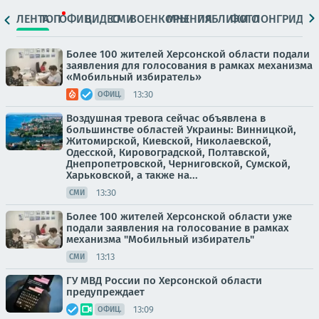
ЛЕНТА
ТОП
ОФИЦ.
ВИДЕО
СМИ
ВОЕНКОРЫ
МНЕНИЯ
ПАБЛИКИ
ФОТО
ЛОНГРИДЫ
Более 100 жителей Херсонской области подали
заявления для голосования в рамках механизма
«Мобильный избиратель»
13:30
ОФИЦ.
Воздушная тревога сейчас объявлена в
большинстве областей Украины: Винницкой,
Житомирской, Киевской, Николаевской,
Одесской, Кировоградской, Полтавской,
Днепропетровской, Черниговской, Сумской,
Харьковской, а также на...
13:30
СМИ
Более 100 жителей Херсонской области уже
подали заявления на голосование в рамках
механизма "Мобильный избиратель"
13:13
СМИ
ГУ МВД России по Херсонской области
предупреждает
13:09
ОФИЦ.