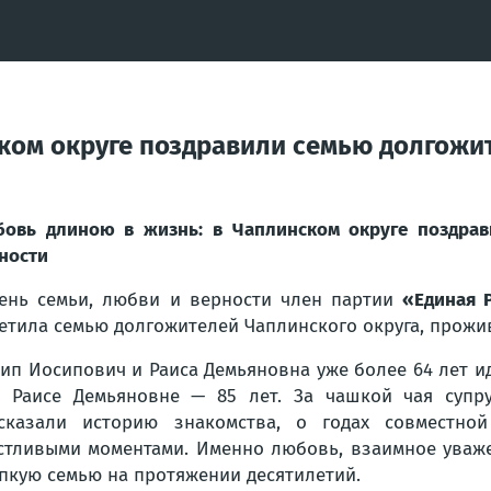
ком округе поздравили семью долгожит
овь длиною в жизнь: в Чаплинском округе поздрав
ности
ень семьи, любви и верности член партии
«Единая 
етила семью долгожителей Чаплинского округа, прож
ип Иосипович и Раиса Демьяновна уже более 64 лет ид
, Раисе Демьяновне — 85 лет. За чашкой чая супр
сказали историю знакомства, о годах совместно
стливыми моментами. Именно любовь, взаимное уваже
пкую семью на протяжении десятилетий.