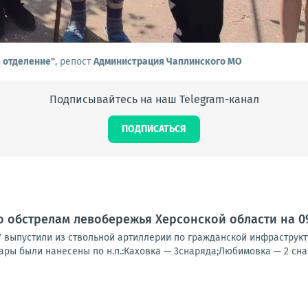
 отделение"
, репост
Администрация Чаплинского МО
Подписывайтесь на наш Telegram-канал
ПОДПИСАТЬСЯ
о обстрелам левобережья Херсонской области на 09:
У выпустили из ствольной артиллерии по гражданской инфраструк
ары были нанесены по н.п.:Каховка — 3снаряда;Любимовка — 2 снар