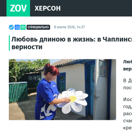
ZOV
ХЕРСОН
8 июля 2026, 14:37
ОФИЦИАЛЬНО
Любовь длиною в жизнь: в Чаплинс
верности
Люб
вер
В Д
пос
Иос
год
рас
сча
кре