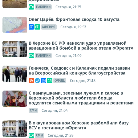
Сегодня, 21:35
ПАБЛИКИ
Олег Царёв: Фронтовая сводка 10 августа
Сегодня, 19:37
МНЕНИЯ
В Херсоне ВС РФ нанесли удар управляемой
авиационной бомбой в районе отеля «Фрегат»
Сегодня, 21:09
ПАБЛИКИ
Геническ, Скадовск и Каланчак подали заявки
на Всероссийский конкурс благоустройства
Сегодня, 21:18
ОФИЦ.
С пампушками, зеленым лучком и салом: в
Херсонской области любители борща
поделятся семейными традициями и рецептами
Сегодня, 21:04
СМИ
В оккупированном Херсоне разбомбили базу
ВСУ в гостинице «Фрегат»
Сегодня, 21:39
СМИ