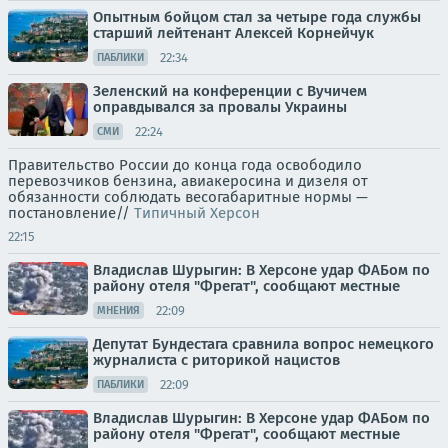
Опытным бойцом стал за четыре года службы
старший лейтенант Алексей Корнейчук
22:34
ПАБЛИКИ
Зеленский на конференции с Вучичем
оправдывался за провалы Украины
22:24
СМИ
Правительство России до конца года освободило
перевозчиков бензина, авиакеросина и дизеля от
обязанности соблюдать весогабаритные нормы —
постановление//
Типичный Херсон
22:15
Владислав Шурыгин: В Херсоне удар ФАБом по
району отеля "Фрегат", сообщают местные
22:09
МНЕНИЯ
Депутат Бундестага сравнила вопрос немецкого
журналиста с риторикой нацистов
22:09
ПАБЛИКИ
Владислав Шурыгин: В Херсоне удар ФАБом по
району отеля "Фрегат", сообщают местные