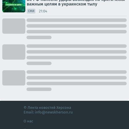
важным целям в украинском тылу
21:04
СМИ
© Лента новостей Херсона
Email:
info@newskherson.ru
О нас