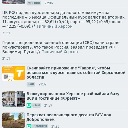
22:06
МНЕНИЯ
ЦБ РФ поднял курс доллара до нового максимума за
последние 4,5 месяца Официальный курс валют на вторник,
11 августа: доллар — 82,61 (+0,44); евро — 95,29 (+0,45); юань
— 12,25 (+0,09).//
Типичный Херсон
21:51
Герои специальной военной операции (СВО) дали стране
почувствовать, что такое Россия, заявил президент РФ
Владимир Путин.//
Типичный Херсон
21:51
Скачивайте приложение "Таврия", чтобы
оставаться в курсе главных событий Херсонской
области!
21:39
СМИ
В оккупированном Херсоне разбомбили базу
ВСУ в гостинице «Фрегат»
21:39
СМИ
Перехват велосипедного десанта ВСУ под
Добропольем
21:35
ПАБЛИКИ