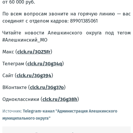
от 60 000 руб.
По всем вопросам звоните на горячую линию — вас
соединят с отделом кадров: 89901385061
Читайте новости Алешкинского округа под тегом
#Алешкинский_МО
Макс (
clck.ru/3QZ5Fr
)
Телеграм (
clck.ru/3Gg34q
)
Сайт (
clck.ru/3Gg394
)
ВКонтакте (
clck.ru/3Gg37o
)
Одноклассники (
clck.ru/3Gg38h
)
Источник:
Telegram-канал "Администрация Алешкинского
муниципального округа"