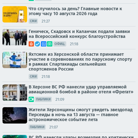
Что случилось за день? Главные новости к
этому часу 10 августа 2026 года
21:27
СМИ
Геническ, Скадовск и Каланчак подали заявки
на Всероссийский конкурс благоустройства
21:18
ОФИЦ.
Яхтсмен из Херсонской области принимает
участие в соревнованиях по парусному спорту
в рамках Спартакиады сильнейших
спортсменов России
21:18
СМИ
В Херсоне ВС РФ нанесли удар управляемой
авиационной бомбой в районе отеля «Фрегат»
21:09
ПАБЛИКИ
Жители Херсонщины смогут увидеть звездопад
Персеиды в ночь на 13 августа — главное
астрономическое событие лета
21:07
ПАБЛИКИ
ВС РФ нанесли удары возмездия по критически