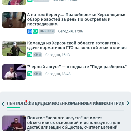
А на том берегу.... Правобережье Херсонщины:
обзор новостей за день По обстрелам и
пострадавшим
Сегодня, 17:06
ПАБЛИКИ
Команда из Херсонской области готовится к
сдаче нормативов ГТО на золотой знак отличия
Сегодня, 16:13
СМИ
"Черный август" — в подкасте "Поди разберись"
Сегодня, 18:48
СМИ
ЛЕНТА
ТОП
ОФИЦ.
ВИДЕО
СМИ
ВОЕНКОРЫ
МНЕНИЯ
ПАБЛИКИ
ФОТО
ЛОНГРИДЫ
Понятие "черного августа" не имеет
объективных оснований и используется для
дестабилизации общества, считает Евгений