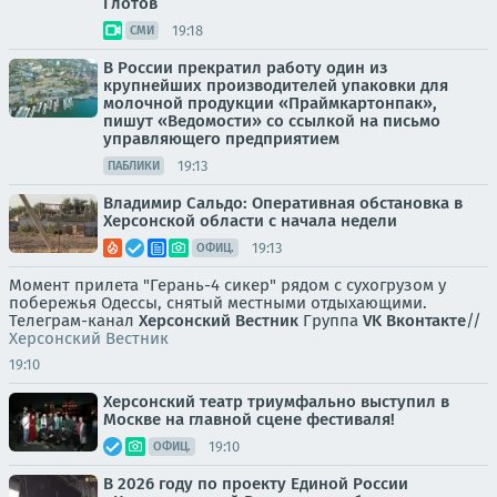
Глотов
19:18
СМИ
В России прекратил работу один из
крупнейших производителей упаковки для
молочной продукции «Праймкартонпак»,
пишут «Ведомости» со ссылкой на письмо
управляющего предприятием
19:13
ПАБЛИКИ
Владимир Сальдо: Оперативная обстановка в
Херсонской области с начала недели
19:13
ОФИЦ.
Момент прилета "Герань-4 сикер" рядом с сухогрузом у
побережья Одессы, снятый местными отдыхающими.
Телеграм-канал
Херсонский Вестник
Группа
VK Вконтакте
//
Херсонский Вестник
19:10
Херсонский театр триумфально выступил в
Москве на главной сцене фестиваля!
19:10
ОФИЦ.
В 2026 году по проекту Единой России