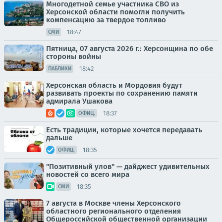
Многодетной семье участника СВО из
Херсонской области помогли получить
компенсацию за твердое топливо
18:47
СМИ
Пятница, 07 августа 2026 г.: Херсонщина по обе
стороны войны
18:42
ПАБЛИКИ
Херсонская область и Мордовия будут
развивать проекты по сохранению памяти
адмирала Ушакова
18:37
ОФИЦ.
Есть традиции, которые хочется передавать
дальше
18:35
ОФИЦ.
"Позитивный улов" — дайджест удивительных
новостей со всего мира
18:35
СМИ
7 августа в Москве члены Херсонского
областного регионального отделения
Общероссийской общественной организации