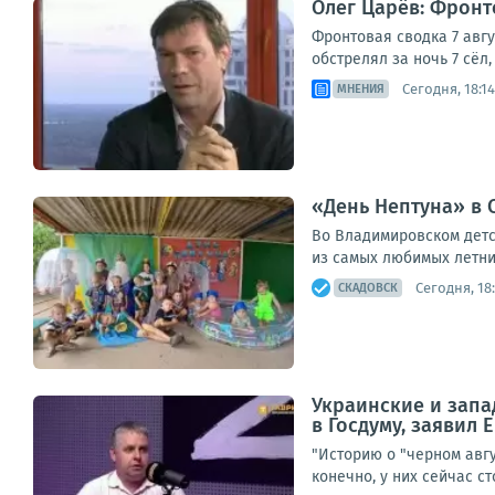
Олег Царёв: Фронто
Фронтовая сводка 7 авг
обстрелял за ночь 7 сёл
Сегодня, 18:14
МНЕНИЯ
«День Нептуна» в 
Во Владимировском детс
из самых любимых летних
Сегодня, 18
СКАДОВСК
Украинские и запа
в Госдуму, заявил
"Историю о "черном авг
конечно, у них сейчас с