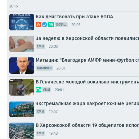
20:15
Как действовать при атаке БПЛА
20:05
ОФИЦ.
За неделю в Херсонской области появилис
20:03
СМИ
Матыцин: "Благодаря АМФР мини-футбол ст
20:01
ПАБЛИКИ
В Геническе молодой вокально-инструмент
20:01
СМИ
Экстремальная жара накроет южные регион
19:57
СМИ
В Херсонсокой области 19 общепитов испо
19:43
СМИ