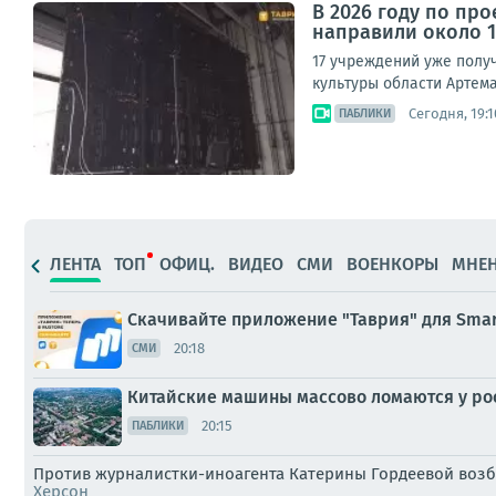
В 2026 году по пр
направили около 
17 учреждений уже полу
культуры области Артема
Сегодня, 19:1
ПАБЛИКИ
ЛЕНТА
ТОП
ОФИЦ.
ВИДЕО
СМИ
ВОЕНКОРЫ
МНЕ
Скачивайте приложение "Таврия" для Smart
20:18
СМИ
Китайские машины массово ломаются у рос
20:15
ПАБЛИКИ
Против журналистки-иноагента Катерины Гордеевой воз
Херсон