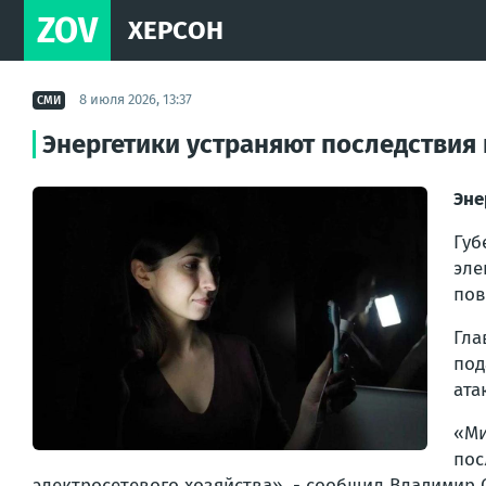
ZOV
ХЕРСОН
8 июля 2026, 13:37
СМИ
Энергетики устраняют последствия
Эне
Гу
эле
пов
Гла
под
ата
«Ми
пос
электросетевого хозяйства», - сообщил Владимир 