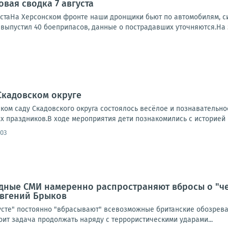
вая сводка 7 августа
устаНа Херсонском фронте наши дронщики бьют по автомобилям, си
, выпустил 40 боеприпасов, данные о пострадавших уточняются.На 
Скадовском округе
ком саду Скадовского округа состоялось весёлое и познавательн
 праздников.В ходе мероприятия дети познакомились с историей и
:03
дные СМИ намеренно распространяют вбросы о "ч
 Евгений Брыков
усте" постоянно "вбрасывают" всевозможные британские обозреват
тоит задача продолжать наряду с террористическими ударами...