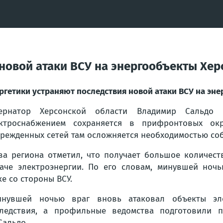
 новой атаки ВСУ на энергообъекты Хе
ргетики устраняют последствия новой атаки ВСУ на э
бернатор Херсонской области Владимир Сальдо
ктроснабжением сохраняется в прифронтовых окр
режденных сетей там осложняется необходимостью со
ва региона отметил, что получает большое количес
аче электроэнергии. По его словам, минувшей ноч
ке со стороны ВСУ.
нувшей ночью враг вновь атаковал объекты элек
ледствия, а профильные ведомства подготовили п
Сальдо.