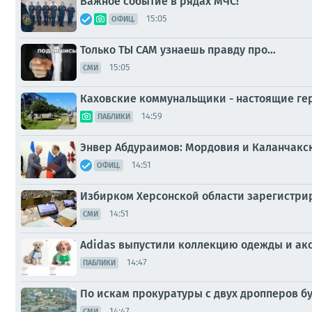
Важное событие в рядах МЧС!
15:05
ОФИЦ.
Только ТЫ САМ узнаешь правду про…
15:05
СМИ
Каховские коммунальщики - настоящие ге
14:59
ПАБЛИКИ
Энвер Абдураимов: Мордовия и Каланчакск
14:51
ОФИЦ.
Избирком Херсонской области зарегистрир
14:51
СМИ
Adidas выпустили коллекцию одежды и ак
14:47
ПАБЛИКИ
По искам прокуратуры с двух дропперов б
14:47
СМИ