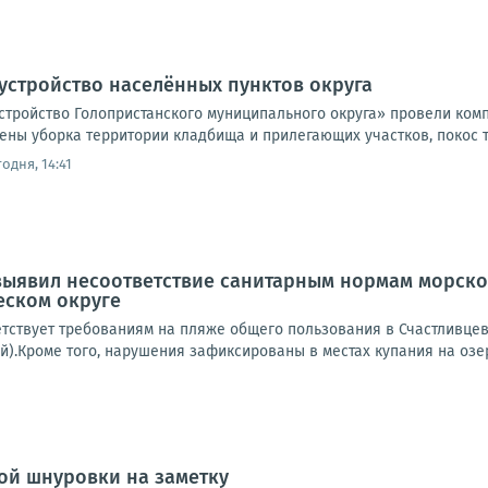
устройство населённых пунктов округа
стройство Голопристанского муниципального округа» провели комп
ны уборка территории кладбища и прилегающих участков, покос тр
одня, 14:41
ыявил несоответствие санитарным нормам морской
еском округе
етствует требованиям на пляже общего пользования в Счастливцев
й).Кроме того, нарушения зафиксированы в местах купания на озер
ой шнуровки на заметку