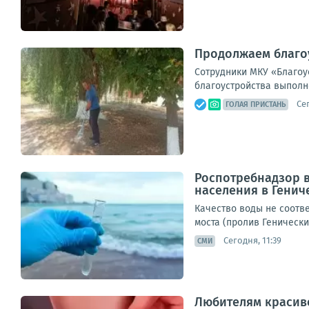
Продолжаем благо
Сотрудники МКУ «Благоу
благоустройства выполне
Сег
ГОЛАЯ ПРИСТАНЬ
Роспотребнадзор в
населения в Генич
Качество воды не соотв
моста (пролив Генически
Сегодня, 11:39
СМИ
Любителям красив