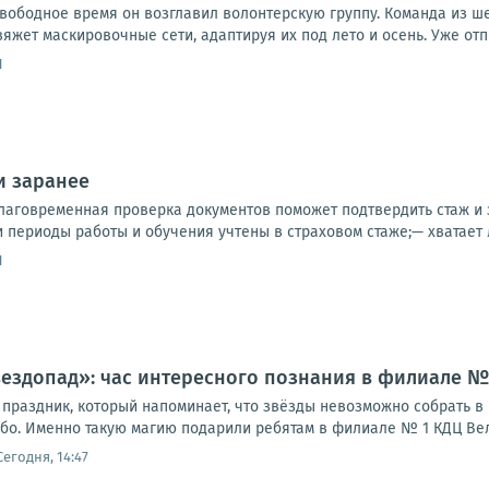
вободное время он возглавил волонтерскую группу. Команда из ше
яжет маскировочные сети, адаптируя их под лето и осень. Уже отпра
1
и заранее
благовременная проверка документов поможет подтвердить стаж и 
и периоды работы и обучения учтены в страховом стаже;— хватает л
1
вездопад»: час интересного познания в филиале 
праздник, который напоминает, что звёзды невозможно собрать в к
ебо. Именно такую магию подарили ребятам в филиале № 1 КДЦ Вел
Сегодня, 14:47