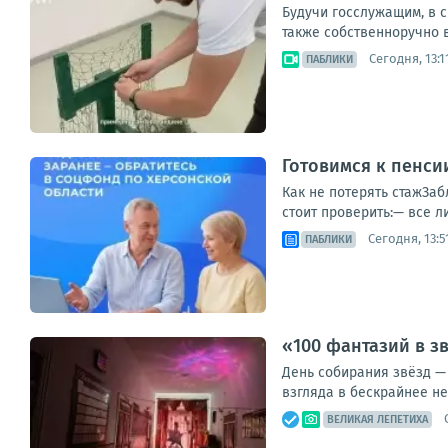
Будучи госслужащим, в с
также собственноручно в
Сегодня, 13:1
ПАБЛИКИ
Готовимся к пенси
Как не потерять стажЗа
стоит проверить:— все л
Сегодня, 13:5
ПАБЛИКИ
«100 фантазий в з
День собирания звёзд — 
взгляда в бескрайнее н
ВЕЛИКАЯ ЛЕПЕТИХА