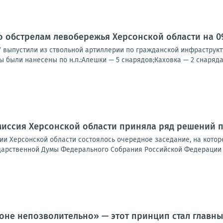
о обстрелам левобережья Херсонской области на 09:
У выпустили из ствольной артиллерии по гражданской инфраструк
ы были нанесены по н.п.:Алешки — 5 снарядов;Каховка — 2 снаряда;
иссия Херсонской области приняла ряд решений п
ии Херсонской области состоялось очередное заседание, на кото
дарственной Думы Федерального Собрания Российской Федерации д
роне непозволительно» — этот принцип стал главны