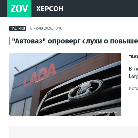
ZOV
ХЕРСОН
8 июля 2026, 13:16
ПАБЛИКИ
"Автоваз" опроверг слухи о повышен
"Ав
В п
Lar
Ист