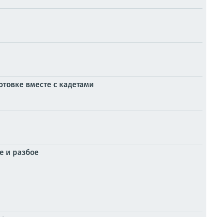
товке вместе с кадетами
е и разбое