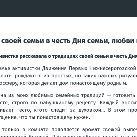
 своей семьи в честь Дня семьи, любви
ивистка рассказала о традициях своей семьи в честь Дн
емье активистки Движения Первых Нижнесерогозско
енты рождаются из простых, но таких важных ритуало
осферу, которая делает дом понастоящему родным.
на из моих любимых семейных традиций — готовить 
сте, строго по бабушкиному рецепту. Каждый вноси
ивает тесто, ктото следит за духовкой… В этом про
щение, что ты понастоящему нужен.
 только в комнате появляется аромат свежей выпе
оропливой беседой. Для меня особенно ценно, что м