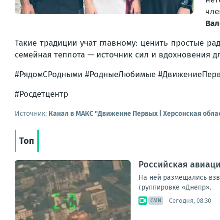
чле
Вал
Такие традиции учат главному: ценить простые рад
семейная теплота — источник сил и вдохновения д
#РядомСРодными #РодныеЛюбимые #ДвижениеПерв
#Росдетцентр
Источник:
Канал в МАКС "Движение Первых | Херсонская обла
Топ
Российская авиаци
На ней размещались взв
группировке «Днепр».
Сегодня, 08:30
СМИ