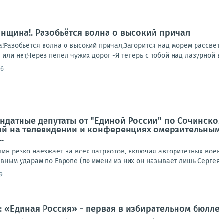
онщина!. Разобьётся волна о высокий причал
!Разобьётся волна о высокий причал,Загорится над морем рассвет...
я или нет,Через пепел чужих дорог -Я теперь с тобой над лазурной в
06
ндатные депутаты от "Единой России" по Сочинско
й на телевидении и конференциях омерзительным
.
лин резко наезжает на всех патриотов, включая авторитетных вое
ным ударам по Европе (по имени из них он называет лишь Сергея 
9
: «Единая Россия» - первая в избирательном бюлле