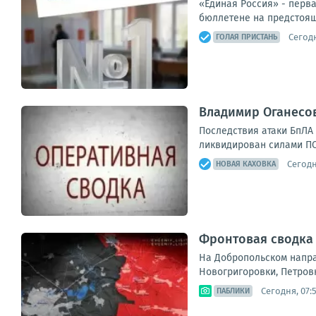
«Единая Россия» - перв
бюллетене на предстоящ
Сегодн
ГОЛАЯ ПРИСТАНЬ
Владимир Оганесов
Последствия атаки БпЛА
ликвидирован силами ПСЧ
Сегодн
НОВАЯ КАХОВКА
Фронтовая сводка п
На Добропольском напра
Новогригоровки, Петров
Сегодня, 07:
ПАБЛИКИ