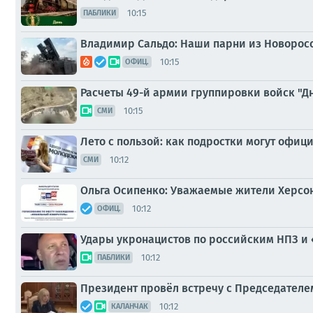
10:15
ПАБЛИКИ
Владимир Сальдо: Наши парни из Новоросс
10:15
ОФИЦ.
Расчеты 49-й армии группировки войск "Д
10:15
СМИ
Лето с пользой: как подростки могут офиц
10:12
СМИ
Ольга Осипенко: Уважаемые жители Херсон
10:12
ОФИЦ.
Удары укронацистов по российским НПЗ и
10:12
ПАБЛИКИ
Президент провёл встречу с Председател
10:12
КАЛАНЧАК