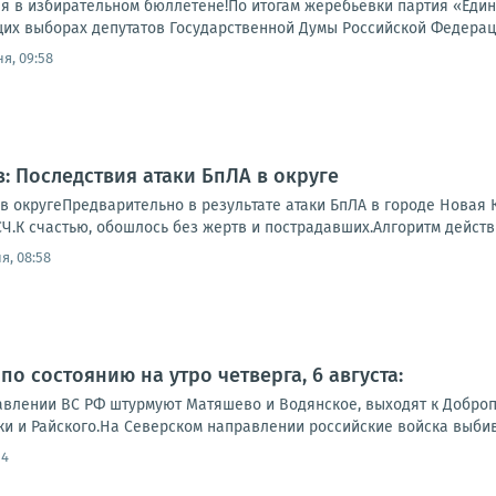
ая в избирательном бюллетене!По итогам жеребьёвки партия «Еди
их выборах депутатов Государственной Думы Российской Федерации
я, 09:58
: Последствия атаки БпЛА в округе
 в округеПредварительно в результате атаки БпЛА в городе Новая
.К счастью, обошлось без жертв и пострадавших.Алгоритм действий
я, 08:58
о состоянию на утро четверга, 6 августа:
влении ВС РФ штурмуют Матяшево и Водянское, выходят к Добропо
ки и Райского.На Северском направлении российские войска выбив
54