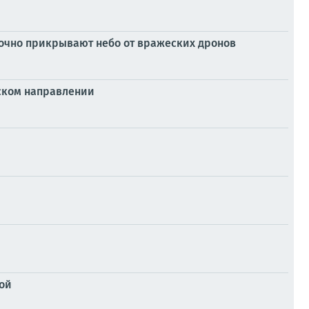
точно прикрывают небо от вражеских дронов
нском направлении
ой