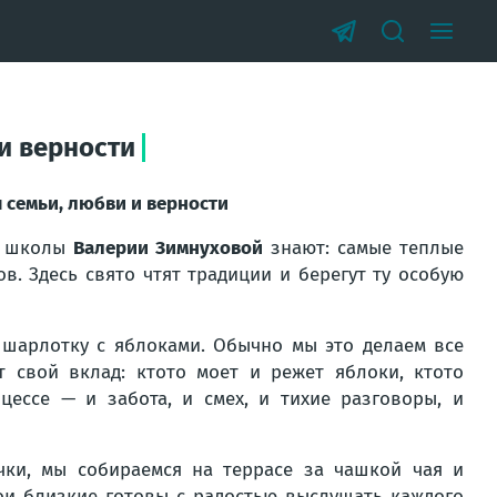
 и верности
я семьи, любви и верности
й школы
Валерии Зимнуховой
знают: самые теплые
в. Здесь свято чтят традиции и берегут ту особую
шарлотку с яблоками. Обычно мы это делаем все
т свой вклад: ктото моет и режет яблоки, ктото
цессе — и забота, и смех, и тихие разговоры, и
чки, мы собираемся на террасе за чашкой чая и
ои близкие готовы с радостью выслушать каждого