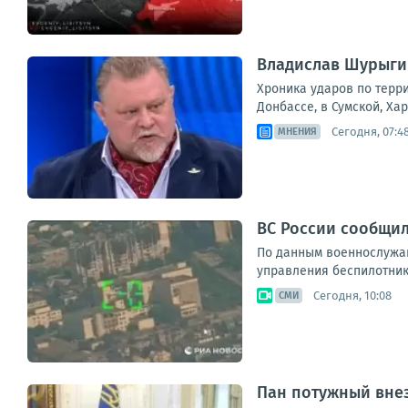
Владислав Шурыгин
Хроника ударов по терри
Донбассе, в Сумской, Ха
Сегодня, 07:4
МНЕНИЯ
ВС России сообщил
По данным военнослужащ
управления беспилотник
Сегодня, 10:08
СМИ
Пан потужный внез