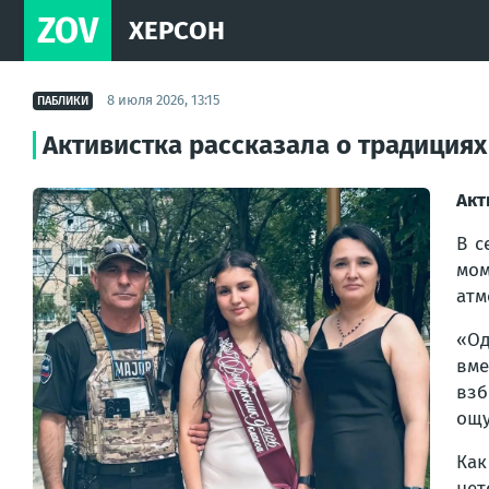
ZOV
ХЕРСОН
8 июля 2026, 13:15
ПАБЛИКИ
Активистка рассказала о традициях
Акт
В с
мом
атм
«Од
вме
взб
ощу
Как
нет