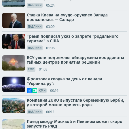
05:24
ПАБЛИКИ
Ставка Киева на «чудо-оружие» Запада
провалилась — Сальдо
03:09
ПАБЛИКИ
Трамп подписал указ о запрете "родильного
туризма" в США
01:06
ПАБЛИКИ
ВСУ ушли под землю: обнаружены координаты
тайных центров принятия решений
01:03
СМИ
Фронтовая сводка за день от канала
"Украина.ру":
00:16
СМИ
Компания ZURU выпустила беременную Барби,
у которой можно принять роды
00:12
ПАБЛИКИ
Поезд между Москвой и Пекином может скоро
запустить РЖД