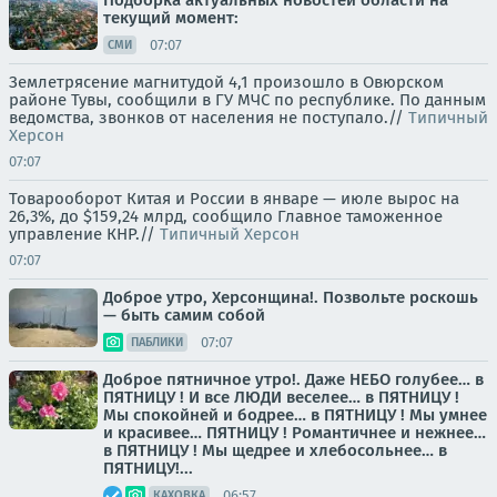
Подборка актуальных новостей области на
текущий момент:
07:07
СМИ
Землетрясение магнитудой 4,1 произошло в Овюрском
районе Тувы, сообщили в ГУ МЧС по республике. По данным
ведомства, звонков от населения не поступало.//
Типичный
Херсон
07:07
Товарооборот Китая и России в январе — июле вырос на
26,3%, до $159,24 млрд, сообщило Главное таможенное
управление КНР.//
Типичный Херсон
07:07
Доброе утро, Херсонщина!. Позвольте роскошь
— быть самим собой
07:07
ПАБЛИКИ
Доброе пятничное утро!. Даже НЕБО голубее… в
ПЯТНИЦУ ! И все ЛЮДИ веселее… в ПЯТНИЦУ !
Мы спокойней и бодрее… в ПЯТНИЦУ ! Мы умнее
и красивее… ПЯТНИЦУ ! Романтичнее и нежнее…
в ПЯТНИЦУ ! Мы щедрее и хлебосольнее… в
ПЯТНИЦУ!...
06:57
КАХОВКА