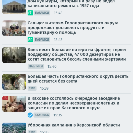
Дом культуры, который ни разу не видел
капитального ремонта с 1957 года
15:43
ПАБЛИКИ
Сальдо: жителям Голопристанского округа
продолжают доставлять продукты и
гуманитарную помощь
15:43
ПАБЛИКИ
Киев несет большие потери на фронте, теряет
поддержку общества, 47 000 дезертиров не
хотят становиться бессмысленными жертвами
15:40
ПАБЛИКИ
Большая часть Голопристанского округа десять
дней остается без света
15:39
СМИ
В Каховке состоялось очередное заседание
комиссии по делам несовершеннолетних и
защите их прав Каховского округа
15:35
КАХОВКА
Уборочная кампания в Херсонской области
15:35
СМИ