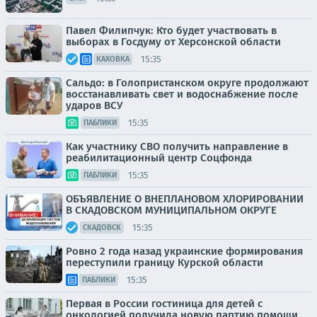
Павел Филипчук: Кто будет участвовать в
выборах в Госдуму от Херсонской области
15:35
КАХОВКА
Сальдо: в Голопристанском округе продолжают
восстанавливать свет и водоснабжение после
ударов ВСУ
15:35
ПАБЛИКИ
Как участнику СВО получить направление в
реабилитационный центр Соцфонда
15:35
ПАБЛИКИ
ОБЪЯВЛЕНИЕ О ВНЕПЛАНОВОМ ХЛОРИРОВАНИИ
В СКАДОВСКОМ МУНИЦИПАЛЬНОМ ОКРУГЕ
15:35
СКАДОВСК
Ровно 2 года назад украинские формирования
переступили границу Курской области
15:35
ПАБЛИКИ
Первая в России гостиница для детей с
онкологией получила новую партию помощи