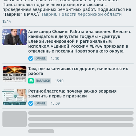
Приостановка подачи электроэнергии
связана
с
проведением аварийных ремонтных работ.
Подписаться на
"Таврию" в MAX
//
Таврия. Новости Херсонской области
15:14
Александр Фомин: Работа «на земле». Вместе с
кандидатом в депутаты Госдумы - Дмитрук
Еленой Леонидовной и региональным
исполком «Единой России» #ЕР84 приехали в
отдаленные поселки Новотроицкого округа
15:10
ОФИЦ.
Там, где заканчиваются дороги, начинается их
работа
15:10
ПАБЛИКИ
Ретинобластома: почему важно вовремя
заметить первые признаки
15:09
ОФИЦ.