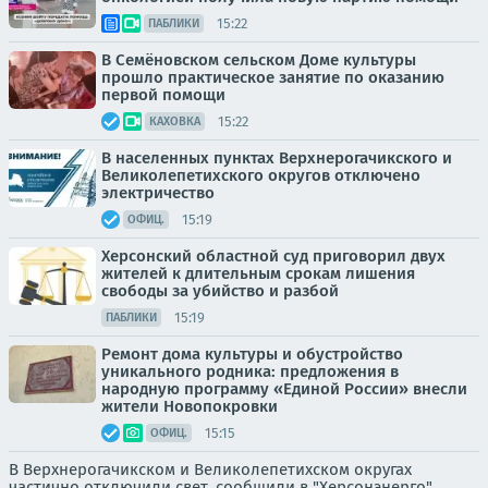
15:22
ПАБЛИКИ
В Семёновском сельском Доме культуры
прошло практическое занятие по оказанию
первой помощи
15:22
КАХОВКА
В населенных пунктах Верхнерогачикского и
Великолепетихского округов отключено
электричество
15:19
ОФИЦ.
Херсонский областной суд приговорил двух
жителей к длительным срокам лишения
свободы за убийство и разбой
15:19
ПАБЛИКИ
Ремонт дома культуры и обустройство
уникального родника: предложения в
народную программу «Единой России» внесли
жители Новопокровки
15:15
ОФИЦ.
В Верхнерогачикском и Великолепетихском округах
частично отключили свет, сообщили в "Херсонэнерго"