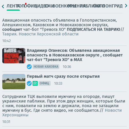
ЛЕНТА
ТОП
ОФИЦ.
ВИДЕО
СМИ
ВОЕНКОРЫ
МНЕНИЯ
ПАБЛИКИ
ФОТО
ЛОНГРИДЫ
Авиационная опасность объявлена в Голопристанском,
Алешкинском, Каховском и Новокаховском округах,
сообщает
чат-бот "Тревога ХО"
ПОДПИСАТЬСЯ НА ТАВРИЮ
//
Таврия. Новости Херсонской области
10:42
Владимир Оганесов: Объявлена авиационная
опасность в Новокаховском округе , сообщает
чат-бот "Тревога ХО" в MAX
10:36
НОВАЯ КАХОВКА
Первый матч сразу после открытия
10:33
ОФИЦ.
Сотрудники ТЦК выловили мужчину на огороде, пишут
украинские паблики. При этом двух женщин, которые были
с ним, повалили на землю и держали, пока не затащили
мужчину в бус. Где снято видео, не сообщается.//
Новости
Херсонщины
10:31