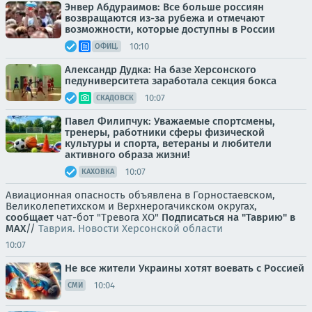
Энвер Абдураимов: Все больше россиян
возвращаются из-за рубежа и отмечают
возможности, которые доступны в России
10:10
ОФИЦ.
Александр Дудка: На базе Херсонского
педуниверситета заработала секция бокса
10:07
СКАДОВСК
Павел Филипчук: Уважаемые спортсмены,
тренеры, работники сферы физической
культуры и спорта, ветераны и любители
активного образа жизни!
10:07
КАХОВКА
Авиационная опасность объявлена в Горностаевском,
Великолепетихском и Верхнерогачикском округах,
сообщает
чат-бот "Тревога ХО"
Подписаться на "Таврию" в
MAX
//
Таврия. Новости Херсонской области
10:07
Не все жители Украины хотят воевать с Россией
10:04
СМИ