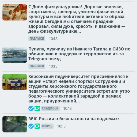
С Днём физкультурника!. Дорогие земляки,
спортсмены, тренеры, учителя физической
культуры и все любители активного образа
жизни! Сегодня мы отмечаем праздник
здоровья, силы духа, красоты и движения —
День физкультурника!...
10:18
ПАБЛИКИ
Пупупу, мужчину из Нижнего Тагила в СИЗО по
обвинению в поддержке террористов из-за
Telegram-звезд
10:15
ПАБЛИКИ
Херсонский педуниверситет присоединился к
акции «Старт недели спорта»! Сотрудники и
студенты Херсонского государственного
педагогического университета встретили утро
бодро — коллективной зарядкой в рамках
акции, приуроченной...
10:13
СКАДОВСК
МЧС России о безопасности на водоемах:
10:13
ОФИЦ.