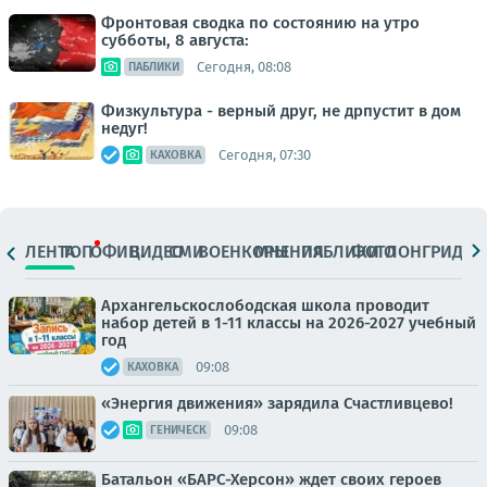
Фронтовая сводка по состоянию на утро
субботы, 8 августа:
Сегодня, 08:08
ПАБЛИКИ
Физкультура - верный друг, не дрпустит в дом
недуг!
Сегодня, 07:30
КАХОВКА
ЛЕНТА
ТОП
ОФИЦ.
ВИДЕО
СМИ
ВОЕНКОРЫ
МНЕНИЯ
ПАБЛИКИ
ФОТО
ЛОНГРИДЫ
Архангельскослободская школа проводит
набор детей в 1-11 классы на 2026-2027 учебный
год
09:08
КАХОВКА
«Энергия движения» зарядила Счастливцево!
09:08
ГЕНИЧЕСК
Батальон «БАРС-Херсон» ждет своих героев