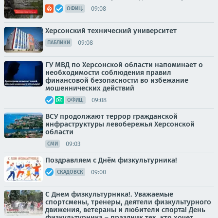
09:08
ОФИЦ.
Херсонский технический университет
09:08
ПАБЛИКИ
ГУ МВД по Херсонской области напоминает о
необходимости соблюдения правил
финансовой безопасности во избежание
мошеннических действий
09:08
ОФИЦ.
ВСУ продолжают террор гражданской
инфраструктуры левобережья Херсонской
области
09:03
СМИ
Поздравляем с Днём физкультурника!
09:00
СКАДОВСК
С Днем физкультурника!. Уважаемые
спортсмены, тренеры, деятели физкультурного
движения, ветераны и любители спорта! День
физкультурника – праздник тех, кто хочет