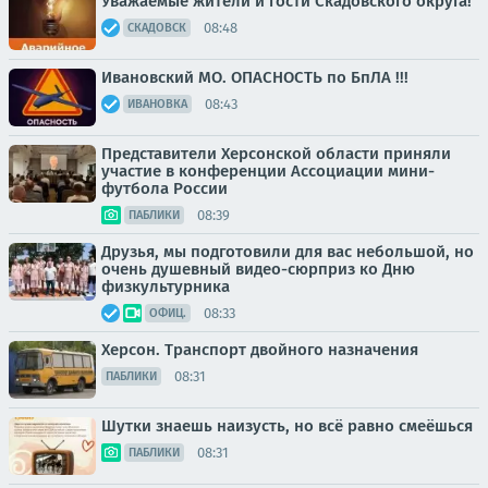
Уважаемые жители и гости Скадовского округа!
08:48
СКАДОВСК
Ивановский МО. ОПАСНОСТЬ по БпЛА !!!
08:43
ИВАНОВКА
Представители Херсонской области приняли
участие в конференции Ассоциации мини-
футбола России
08:39
ПАБЛИКИ
Друзья, мы подготовили для вас небольшой, но
очень душевный видео-сюрприз ко Дню
физкультурника
08:33
ОФИЦ.
Херсон. Транспорт двойного назначения
08:31
ПАБЛИКИ
Шутки знаешь наизусть, но всё равно смеёшься
08:31
ПАБЛИКИ