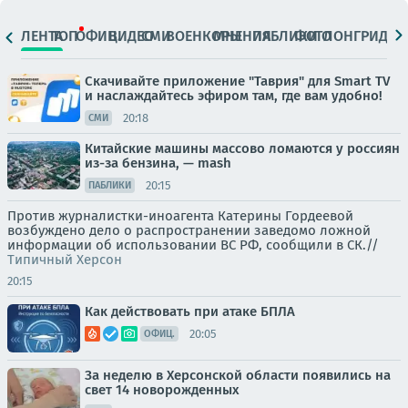
ЛЕНТА
ТОП
ОФИЦ.
ВИДЕО
СМИ
ВОЕНКОРЫ
МНЕНИЯ
ПАБЛИКИ
ФОТО
ЛОНГРИДЫ
Скачивайте приложение "Таврия" для Smart TV
и наслаждайтесь эфиром там, где вам удобно!
20:18
СМИ
Китайские машины массово ломаются у россиян
из-за бензина, — mash
20:15
ПАБЛИКИ
Против журналистки-иноагента Катерины Гордеевой
возбуждено дело о распространении заведомо ложной
информации об использовании ВС РФ, сообщили в СК.//
Типичный Херсон
20:15
Как действовать при атаке БПЛА
20:05
ОФИЦ.
За неделю в Херсонской области появились на
свет 14 новорожденных