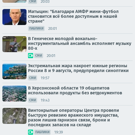
20:03
СМИ
Матыцин: "Благодаря АМФР мини-футбол
становится всё более доступным в нашей
стране"
20:01
ПАБЛИКИ
В Геническе молодой вокально-
инструментальный ансамбль исполняет музыку
80-х
20:01
СМИ
Экстремальная жара накроет южные регионы
России 8 и 9 августа, предупредили синоптики
19:57
СМИ
В Херсонсокой области 19 общепитов
использовали продукты без ветдокументов
19:43
СМИ
Винтокрылые операторы Центра провели
быструю ревизию вражеского имущества,
разом лишив гарнизон связи, брони и
последних запасов на складе
19:39
ПАБЛИКИ