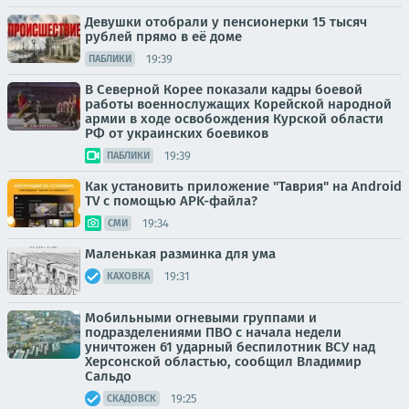
Девушки отобрали у пенсионерки 15 тысяч
рублей прямо в её доме
19:39
ПАБЛИКИ
В Северной Корее показали кадры боевой
работы военнослужащих Корейской народной
армии в ходе освобождения Курской области
РФ от украинских боевиков
19:39
ПАБЛИКИ
Как установить приложение "Таврия" на Android
TV с помощью APK-файла?
19:34
СМИ
Маленькая разминка для ума
19:31
КАХОВКА
Мобильными огневыми группами и
подразделениями ПВО с начала недели
уничтожен 61 ударный беспилотник ВСУ над
Херсонской областью, сообщил Владимир
Сальдо
19:25
СКАДОВСК