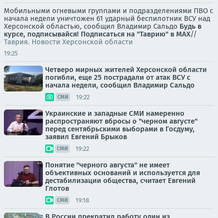
Мобильными огневыми группами и подразделениями ПВО с
начала недели уничтожен 61 ударный беспилотник ВСУ над
Херсонской областью, сообщил Владимир Сальдо
Будь в
курсе, подписывайся!
Подписаться на "Таврию" в MAX
//
Таврия. Новости Херсонской области
19:25
Четверо мирных жителей Херсонской области
погибли, еще 25 пострадали от атак ВСУ с
начала недели, сообщил Владимир Сальдо
19:22
СМИ
Украинские и западные СМИ намеренно
распространяют вбросы о "черном августе"
перед сентябрьскими выборами в Госдуму,
заявил Евгений Брыков
19:22
СМИ
Понятие "черного августа" не имеет
объективных оснований и используется для
дестабилизации общества, считает Евгений
Глотов
19:18
СМИ
В России прекратил работу один из