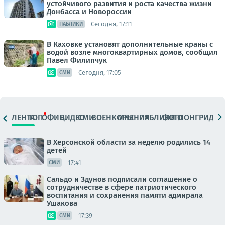
устойчивого развития и роста качества жизни
Донбасса и Новороссии
Сегодня, 17:11
ПАБЛИКИ
В Каховке установят дополнительные краны с
водой возле многоквартирных домов, сообщил
Павел Филипчук
Сегодня, 17:05
СМИ
ЛЕНТА
ТОП
ОФИЦ.
ВИДЕО
СМИ
ВОЕНКОРЫ
МНЕНИЯ
ПАБЛИКИ
ФОТО
ЛОНГРИДЫ
В Херсонской области за неделю родились 14
детей
17:41
СМИ
Сальдо и Здунов подписали соглашение о
сотрудничестве в сфере патриотического
воспитания и сохранения памяти адмирала
Ушакова
17:39
СМИ