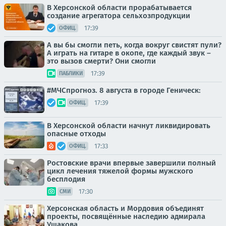
В Херсонской области прорабатывается
создание агрегатора сельхозпродукции
17:39
ОФИЦ.
А вы бы смогли петь, когда вокруг свистят пули?
А играть на гитаре в окопе, где каждый звук –
это вызов смерти? Они смогли
17:39
ПАБЛИКИ
#МЧСпрогноз. 8 августа в городе Геническ:
17:39
ОФИЦ.
В Херсонской области начнут ликвидировать
опасные отходы
17:33
ОФИЦ.
Ростовские врачи впервые завершили полный
цикл лечения тяжелой формы мужского
бесплодия
17:30
СМИ
Херсонская область и Мордовия объединят
проекты, посвящённые наследию адмирала
Ушакова