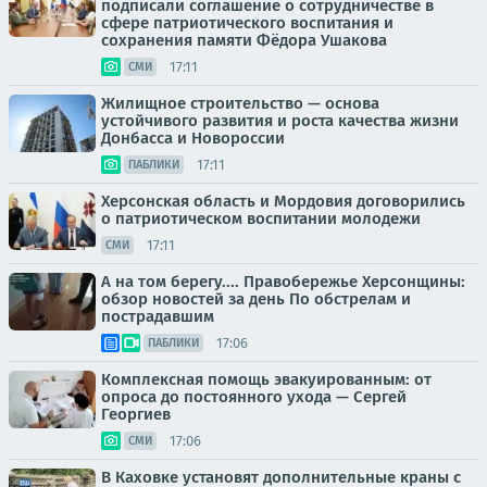
подписали соглашение о сотрудничестве в
сфере патриотического воспитания и
сохранения памяти Фёдора Ушакова
17:11
СМИ
Жилищное строительство — основа
устойчивого развития и роста качества жизни
Донбасса и Новороссии
17:11
ПАБЛИКИ
Херсонская область и Мордовия договорились
о патриотическом воспитании молодежи
17:11
СМИ
А на том берегу.... Правобережье Херсонщины:
обзор новостей за день По обстрелам и
пострадавшим
17:06
ПАБЛИКИ
Комплексная помощь эвакуированным: от
опроса до постоянного ухода — Сергей
Георгиев
17:06
СМИ
В Каховке установят дополнительные краны с