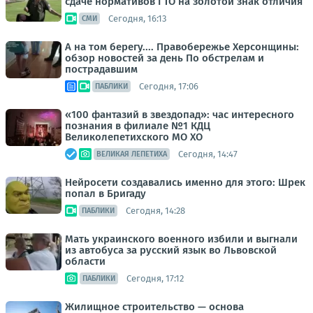
сдаче нормативов ГТО на золотой знак отличия
Сегодня, 16:13
СМИ
А на том берегу.... Правобережье Херсонщины:
обзор новостей за день По обстрелам и
пострадавшим
Сегодня, 17:06
ПАБЛИКИ
«100 фантазий в звездопад»: час интересного
познания в филиале №1 КДЦ
Великолепетихского МО ХО
Сегодня, 14:47
ВЕЛИКАЯ ЛЕПЕТИХА
Нейросети создавались именно для этого: Шрек
попал в Бригаду
Сегодня, 14:28
ПАБЛИКИ
Мать украинского военного избили и выгнали
из автобуса за русский язык во Львовской
области
Сегодня, 17:12
ПАБЛИКИ
Жилищное строительство — основа