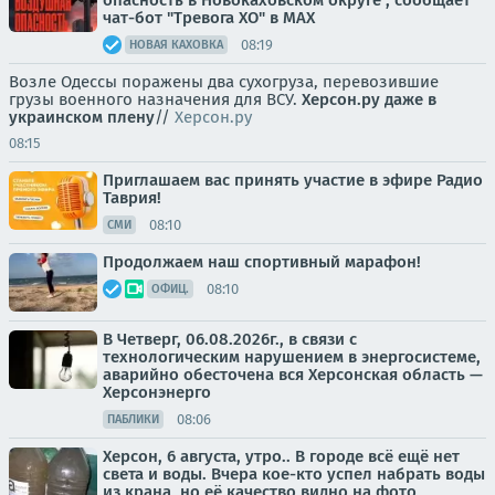
опасность в Новокаховском округе , сообщает
чат-бот "Тревога ХО" в MAX
08:19
НОВАЯ КАХОВКА
Возле Одессы поражены два сухогруза, перевозившие
грузы военного назначения для ВСУ.
Херсон.ру даже в
украинском плену
//
Херсон.ру
08:15
Приглашаем вас принять участие в эфире Радио
Таврия!
08:10
СМИ
Продолжаем наш спортивный марафон!
08:10
ОФИЦ.
В Четверг, 06.08.2026г., в связи с
технологическим нарушением в энергосистеме,
аварийно обесточена вся Херсонская область —
Херсонэнерго
08:06
ПАБЛИКИ
Херсон, 6 августа, утро.. В городе всё ещё нет
света и воды. Вчера кое-кто успел набрать воды
из крана, но её качество видно на фото