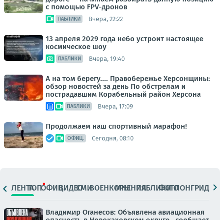
с помощью FPV-дронов
Вчера, 22:22
ПАБЛИКИ
13 апреля 2029 года небо устроит настоящее
космическое шоу
Вчера, 19:40
ПАБЛИКИ
А на том берегу.... Правобережье Херсонщины:
обзор новостей за день По обстрелам и
пострадавшим Корабельный район Херсона
Вчера, 17:09
ПАБЛИКИ
Продолжаем наш спортивный марафон!
Сегодня, 08:10
ОФИЦ.
ЛЕНТА
ТОП
ОФИЦ.
ВИДЕО
СМИ
ВОЕНКОРЫ
МНЕНИЯ
ПАБЛИКИ
ФОТО
ЛОНГРИДЫ
Владимир Оганесов: Объявлена авиационная