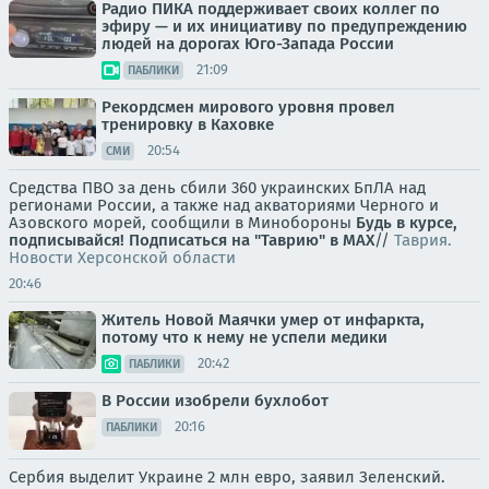
Радио ПИКА поддерживает своих коллег по
эфиру — и их инициативу по предупреждению
людей на дорогах Юго-Запада России
21:09
ПАБЛИКИ
Рекордсмен мирового уровня провел
тренировку в Каховке
20:54
СМИ
Средства ПВО за день сбили 360 украинских БпЛА над
регионами России, а также над акваториями Черного и
Азовского морей, сообщили в Минобороны
Будь в курсе,
подписывайся!
Подписаться на "Таврию" в MAX
//
Таврия.
Новости Херсонской области
20:46
Житель Новой Маячки умер от инфаркта,
потому что к нему не успели медики
20:42
ПАБЛИКИ
В России изобрели бухлобот
20:16
ПАБЛИКИ
Сербия выделит Украине 2 млн евро, заявил Зеленский.