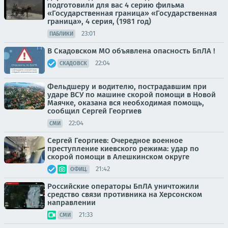
подготовили для вас 4 серию фильма
«Государственная граница» «Государственная
граница», 4 серия, (1981 год)
23:01
ПАБЛИКИ
В Скадовском МО объявлена опасность БпЛА !
22:04
СКАДОВСК
Фельдшеру и водителю, пострадавшим при
ударе ВСУ по машине скорой помощи в Новой
Маячке, оказана вся необходимая помощь,
сообщил Сергей Георгиев
22:04
СМИ
Сергей Георгиев: Очередное военное
преступление киевского режима: удар по
скорой помощи в Алешкинском округе
21:42
ОФИЦ.
Российские операторы БпЛА уничтожили
средство связи противника на Херсонском
направлении
21:33
СМИ