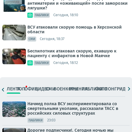
антиматерии и «оживающей» после заморозки
лягушки?
Сегодня, 18:10
ПАБЛИКИ
ВСУ атаковали скорую помощь в Херсонской
области
Сегодня, 18:37
СМИ
Беспилотник атаковал скорую, ехавшую к
пациенту с инфарктом в Новой Маячке
Сегодня, 18:12
ПАБЛИКИ
ЛЕНТА
ТОП
ОФИЦ.
ВИДЕО
СМИ
ВОЕНКОРЫ
МНЕНИЯ
ПАБЛИКИ
ФОТО
ЛОНГРИДЫ
Начмед полка ВСУ экспериментировала со
смертельными уколами, рассказали ТАСС в
российских силовых структурах
23:03
ПАБЛИКИ
Дорогие подписчики!. Сегодня ночью мы