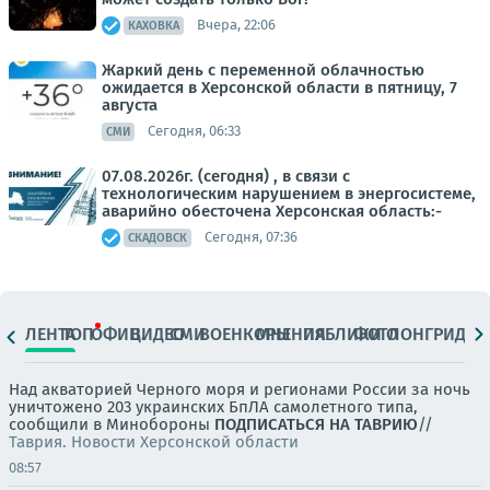
Вчера, 22:06
КАХОВКА
Жаркий день с переменной облачностью
ожидается в Херсонской области в пятницу, 7
августа
Сегодня, 06:33
СМИ
07.08.2026г. (сегодня) , в связи с
технологическим нарушением в энергосистеме,
аварийно обесточена Херсонская область:-
Сегодня, 07:36
СКАДОВСК
ЛЕНТА
ТОП
ОФИЦ.
ВИДЕО
СМИ
ВОЕНКОРЫ
МНЕНИЯ
ПАБЛИКИ
ФОТО
ЛОНГРИДЫ
Над акваторией Черного моря и регионами России за ночь
уничтожено 203 украинских БпЛА самолетного типа,
сообщили в Минобороны
ПОДПИСАТЬСЯ НА ТАВРИЮ
//
Таврия. Новости Херсонской области
08:57