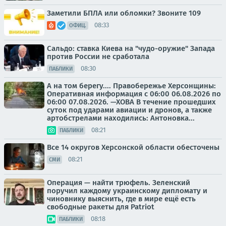
Заметили БПЛА или обломки? Звоните 109
08:33
ОФИЦ.
Сальдо: ставка Киева на "чудо-оружие" Запада
против России не сработала
08:30
ПАБЛИКИ
А на том берегу.... Правобережье Херсонщины:
Оперативная информация с 06:00 06.08.2026 по
06:00 07.08.2026. —ХОВА В течение прошедших
суток под ударами авиации и дронов, а также
артобстрелами находились: Антоновка...
08:21
ПАБЛИКИ
Все 14 округов Херсонской области обесточены
08:21
СМИ
Операция — найти трюфель. Зеленский
поручил каждому украинскому дипломату и
чиновнику выяснить, где в мире ещё есть
свободные ракеты для Patriot
08:18
ПАБЛИКИ