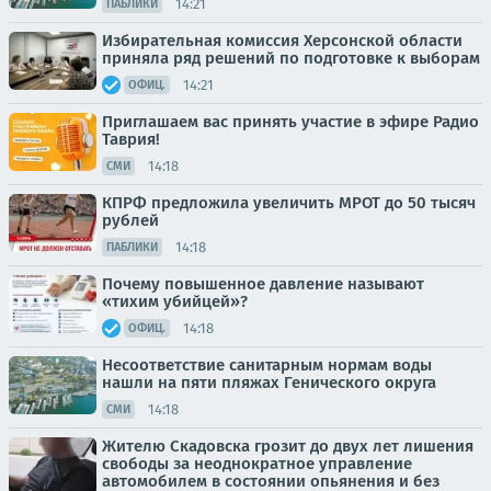
14:21
ПАБЛИКИ
Избирательная комиссия Херсонской области
приняла ряд решений по подготовке к выборам
14:21
ОФИЦ.
Приглашаем вас принять участие в эфире Радио
Таврия!
14:18
СМИ
КПРФ предложила увеличить МРОТ до 50 тысяч
рублей
14:18
ПАБЛИКИ
Почему повышенное давление называют
«тихим убийцей»?
14:18
ОФИЦ.
Несоответствие санитарным нормам воды
нашли на пяти пляжах Генического округа
14:18
СМИ
Жителю Скадовска грозит до двух лет лишения
свободы за неоднократное управление
автомобилем в состоянии опьянения и без