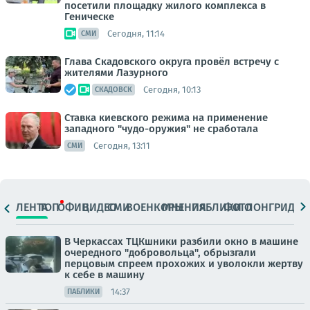
посетили площадку жилого комплекса в
Геническе
Сегодня, 11:14
СМИ
Глава Скадовского округа провёл встречу с
жителями Лазурного
Сегодня, 10:13
СКАДОВСК
Ставка киевского режима на применение
западного "чудо-оружия" не сработала
Сегодня, 13:11
СМИ
ЛЕНТА
ТОП
ОФИЦ.
ВИДЕО
СМИ
ВОЕНКОРЫ
МНЕНИЯ
ПАБЛИКИ
ФОТО
ЛОНГРИДЫ
В Черкассах ТЦКшники разбили окно в машине
очередного "добровольца", обрызгали
перцовым спреем прохожих и уволокли жертву
к себе в машину
14:37
ПАБЛИКИ