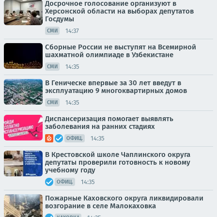
Досрочное голосование организуют в
Херсонской области на выборах депутатов
Госдумы
14:37
СМИ
Сборные России не выступят на Всемирной
шахматной олимпиаде в Узбекистане
14:35
СМИ
В Геническе впервые за 30 лет введут в
эксплуатацию 9 многоквартирных домов
14:35
СМИ
Диспансеризация помогает выявлять
заболевания на ранних стадиях
14:35
ОФИЦ.
В Крестовской школе Чаплинского округа
депутаты проверили готовность к новому
учебному году
14:35
ОФИЦ.
Пожарные Каховского округа ликвидировали
возгорание в селе Малокаховка