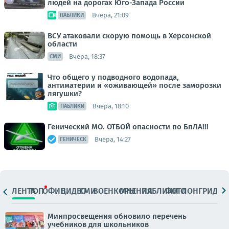
людей на дорогах Юго-Запада России
Вчера, 21:09
ПАБЛИКИ
ВСУ атаковали скорую помощь в Херсонской
области
Вчера, 18:37
СМИ
Что общего у подводного водопада,
антиматерии и «оживающей» после заморозки
лягушки?
Вчера, 18:10
ПАБЛИКИ
Генический МО. ОТБОЙ опасности по БпЛА!!!
Вчера, 14:27
ГЕНИЧЕСК
ЛЕНТА
ТОП
ОФИЦ.
ВИДЕО
СМИ
ВОЕНКОРЫ
МНЕНИЯ
ПАБЛИКИ
ФОТО
ЛОНГРИДЫ
Минпросвещения обновило перечень
учебников для школьников