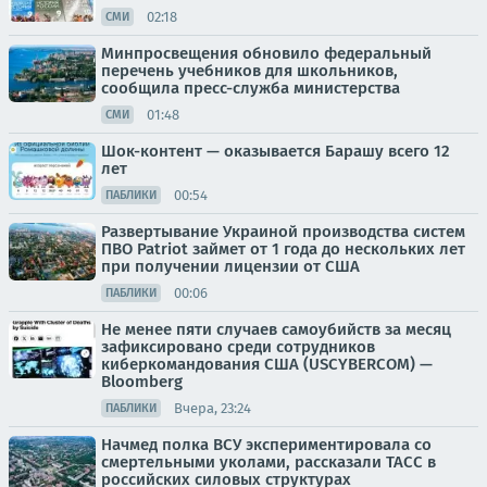
02:18
СМИ
Минпросвещения обновило федеральный
перечень учебников для школьников,
сообщила пресс-служба министерства
01:48
СМИ
Шок-контент — оказывается Барашу всего 12
лет
00:54
ПАБЛИКИ
Развертывание Украиной производства систем
ПВО Patriot займет от 1 года до нескольких лет
при получении лицензии от США
00:06
ПАБЛИКИ
Не менее пяти случаев самоубийств за месяц
зафиксировано среди сотрудников
киберкомандования США (USCYBERCOM) —
Bloomberg
Вчера, 23:24
ПАБЛИКИ
Начмед полка ВСУ экспериментировала со
смертельными уколами, рассказали ТАСС в
российских силовых структурах