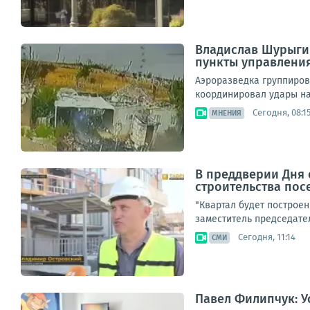
Владислав Шурыги
пункты управления
Аэроразведка группиров
координировал удары на 
Сегодня, 08:1
МНЕНИЯ
В преддверии Дня 
строительства пос
"Квартал будет построен
заместитель председате
Сегодня, 11:14
СМИ
Павел Филипчук: У