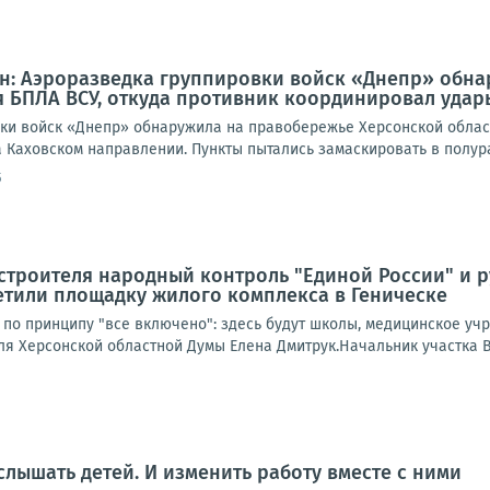
н: Аэроразведка группировки войск «Днепр» обна
 БПЛА ВСУ, откуда противник координировал удар
ки войск «Днепр» обнаружила на правобережье Херсонской област
Каховском направлении. Пункты пытались замаскировать в полураз
5
строителя народный контроль "Единой России" и 
етили площадку жилого комплекса в Геническе
 по принципу "все включено": здесь будут школы, медицинское уч
ля Херсонской областной Думы Елена Дмитрук.Начальник участка В
слышать детей. И изменить работу вместе с ними