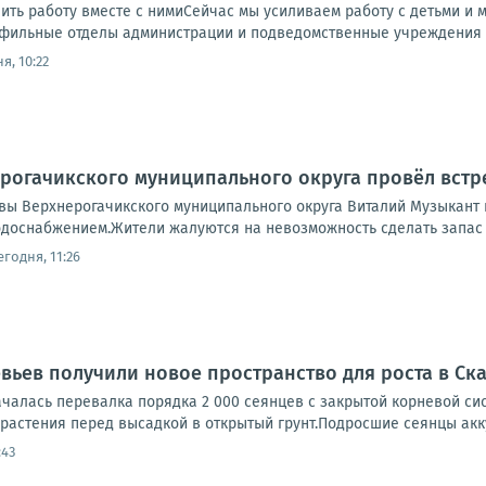
нить работу вместе с нимиСейчас мы усиливаем работу с детьми 
офильные отделы администрации и подведомственные учреждения д
я, 10:22
рогачикского муниципального округа провёл встр
авы Верхнерогачикского муниципального округа Виталий Музыкант
одоснабжением.Жители жалуются на невозможность сделать запас во
егодня, 11:26
евьев получили новое пространство для роста в Ск
чалась перевалка порядка 2 000 сеянцев с закрытой корневой сис
растения перед высадкой в открытый грунт.Подросшие сеянцы акку
:43