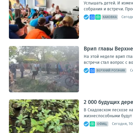
Услышать детей. И изме
собрания и встречи. Пр
Сегодн
КАХОВКА
Врип главы Верхне
На этой неделе врип гл
встречи стал вопрос с в
С
ВЕРХНИЙ РОГАЧИК
2 000 будущих дер
В Скадовском лесхозе на
жизнеспособными будут 
Сегодня, 10
ОФИЦ.