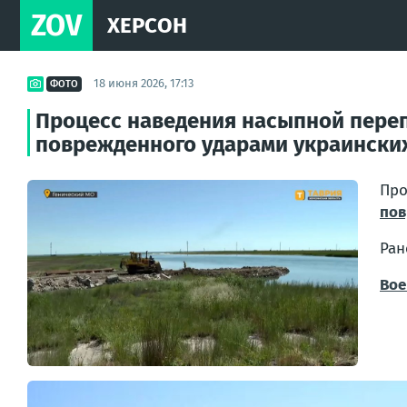
ZOV
ХЕРСОН
18 июня 2026, 17:13
ФОТО
Процесс наведения насыпной перепр
поврежденного ударами украински
Пр
пов
Ран
Вое