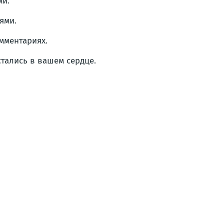
ми.
ями.
мментариях.
стались в вашем сердце.