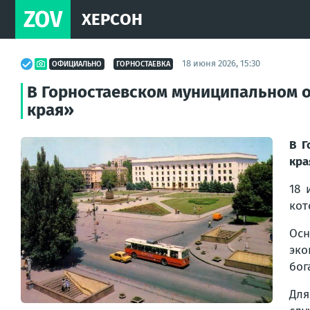
ZOV
ХЕРСОН
18 июня 2026, 15:30
ОФИЦИАЛЬНО
ГОРНОСТАЕВКА
В Горностаевском муниципальном о
края»
В Г
кра
18 
кот
Осн
эко
бог
Для