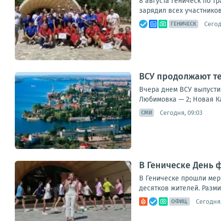
8 августа Геническ по т
зарядил всех участников
Сегод
ГЕНИЧЕСК
ВСУ продолжают т
Вчера днем ВСУ выпусти
Любимовка — 2; Новая Ка
Сегодня, 09:03
СМИ
В Геническе День 
В Геническе прошли мер
десятков жителей. Разм
Сегодня,
ОФИЦ.