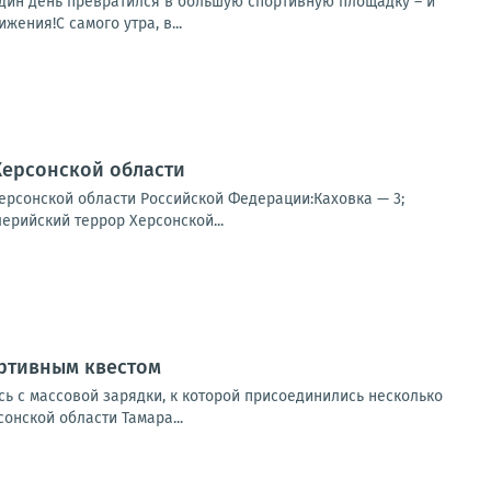
 один день превратился в большую спортивную площадку – и
ения!С самого утра, в...
Херсонской области
ерсонской области Российской Федерации:Каховка — 3;
ерийский террор Херсонской...
ортивным квестом
ь с массовой зарядки, к которой присоединились несколько
онской области Тамара...