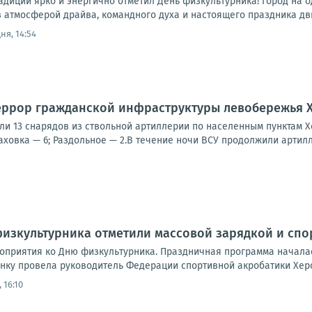
радиции ярко и энергично отметил День физкультурника! Город на
 атмосферой драйва, командного духа и настоящего праздника движ
ня, 14:54
еррор гражданской инфраструктуры левобережья 
ли 13 снарядов из ствольной артиллерии по населенным пунктам Х
ховка — 6; Раздольное — 2.В течение ночи ВСУ продолжили артилл
физкультурника отметили массовой зарядкой и сп
оприятия ко Дню физкультурника. Праздничная программа началас
инку провела руководитель Федерации спортивной акробатики Херс
 16:10