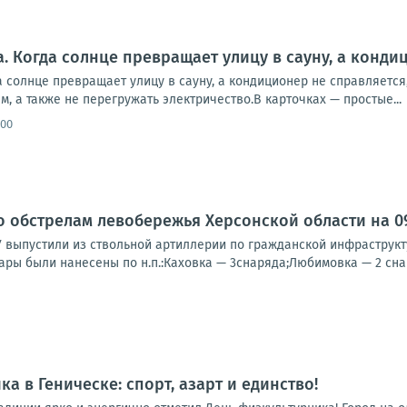
а. Когда солнце превращает улицу в сауну, а конди
 солнце превращает улицу в сауну, а кондиционер не справляется, 
м, а также не перегружать электричество.В карточках — простые...
:00
о обстрелам левобережья Херсонской области на 09:
У выпустили из ствольной артиллерии по гражданской инфраструк
ары были нанесены по н.п.:Каховка — 3снаряда;Любимовка — 2 снар
а в Геническе: спорт, азарт и единство!