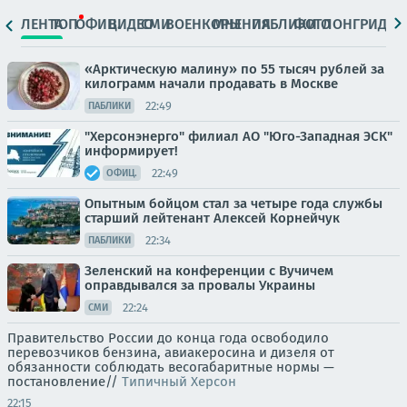
ЛЕНТА
ТОП
ОФИЦ.
ВИДЕО
СМИ
ВОЕНКОРЫ
МНЕНИЯ
ПАБЛИКИ
ФОТО
ЛОНГРИДЫ
«Арктическую малину» по 55 тысяч рублей за
килограмм начали продавать в Москве
22:49
ПАБЛИКИ
"Херсонэнерго" филиал АО "Юго-Западная ЭСК"
информирует!
22:49
ОФИЦ.
Опытным бойцом стал за четыре года службы
старший лейтенант Алексей Корнейчук
22:34
ПАБЛИКИ
Зеленский на конференции с Вучичем
оправдывался за провалы Украины
22:24
СМИ
Правительство России до конца года освободило
перевозчиков бензина, авиакеросина и дизеля от
обязанности соблюдать весогабаритные нормы —
постановление//
Типичный Херсон
22:15