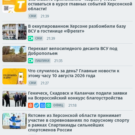
оставаться в курсе главных событий Херсонской
области!
21:39
СМИ
В оккупированном Херсоне разбомбили базу
ВСУ в гостинице «Фрегат»
21:39
СМИ
Перехват велосипедного десанта ВСУ под
Добропольем
21:35
ПАБЛИКИ
Что случилось за день? Главные новости к
этому часу 10 августа 2026 года
21:27
СМИ
Геническ, Скадовск и Каланчак подали заявки
на Всероссийский конкурс благоустройства
21:18
ОФИЦ.
Яхтсмен из Херсонской области принимает
участие в соревнованиях по парусному спорту
в рамках Спартакиады сильнейших
спортсменов России