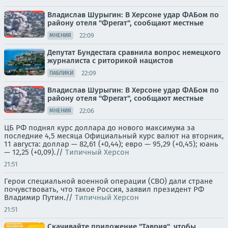
Владислав Шурыгин: В Херсоне удар ФАБом по
району отеля "Фрегат", сообщают местные
22:09
МНЕНИЯ
Депутат Бундестага сравнила вопрос немецкого
журналиста с риторикой нацистов
22:09
ПАБЛИКИ
Владислав Шурыгин: В Херсоне удар ФАБом по
району отеля "Фрегат", сообщают местные
22:06
МНЕНИЯ
ЦБ РФ поднял курс доллара до нового максимума за
последние 4,5 месяца Официальный курс валют на вторник,
11 августа: доллар — 82,61 (+0,44); евро — 95,29 (+0,45); юань
— 12,25 (+0,09).//
Типичный Херсон
21:51
Герои специальной военной операции (СВО) дали стране
почувствовать, что такое Россия, заявил президент РФ
Владимир Путин.//
Типичный Херсон
21:51
Скачивайте приложение "Таврия", чтобы