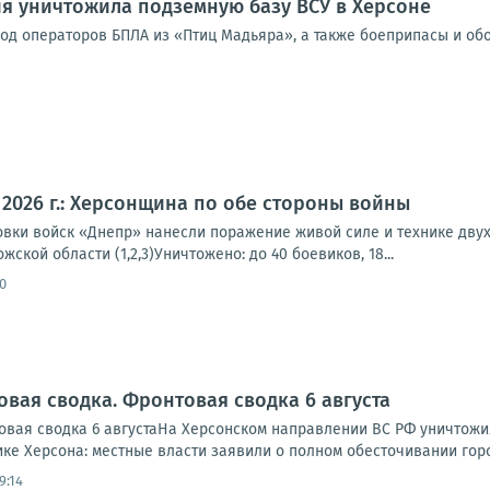
я уничтожила подземную базу ВСУ в Херсоне
од операторов БПЛА из «Птиц Мадьяра», а также боеприпасы и об
а 2026 г.: Херсонщина по обе стороны войны
вки войск «Днепр» нанесли поражение живой силе и технике двух
ской области (1,2,3)Уничтожено: до 40 боевиков, 18...
0
овая сводка. Фронтовая сводка 6 августа
вая сводка 6 августаНа Херсонском направлении ВС РФ уничтожи
ике Херсона: местные власти заявили о полном обесточивании города
9:14