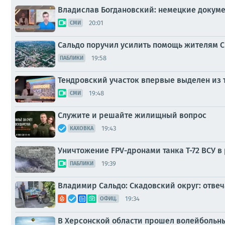
Владислав Богдановский: немецкие докум
20:01
СМИ
Сальдо поручил усилить помощь жителям Ск
19:58
ПАБЛИКИ
Тендровский участок впервые выделен из 
19:48
СМИ
Служите и решайте жилищный вопрос
19:43
КАХОВКА
Уничтожение FPV-дронами танка Т-72 ВСУ в 
19:39
ПАБЛИКИ
Владимир Сальдо: Скадовский округ: отве
19:34
ОФИЦ.
В Херсонской области прошел волейбольн