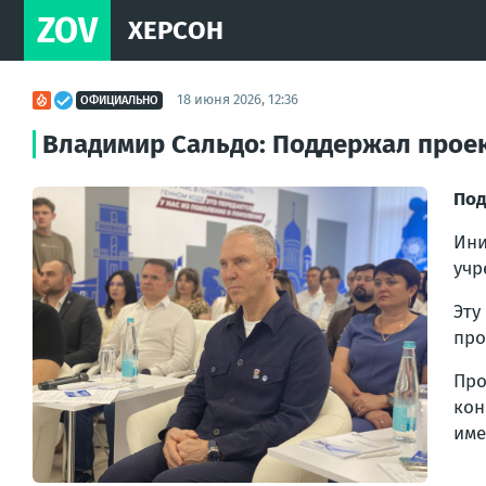
ZOV
ХЕРСОН
18 июня 2026, 12:36
ОФИЦИАЛЬНО
Владимир Сальдо: Поддержал проек
Под
Ин
учр
Эту
про
Про
кон
име