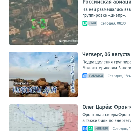
Российская авиаци
На ней размещались взв
группировке «Днепр».
Сегодня, 08:30
СМИ
Четверг, 06 август
Подразделения группиро
Малокатериновка Запорож
Сегодня, 18:4
ПАБЛИКИ
Олег Царёв: Фронт
Фронтовая сводкаФронто
а также били по энергет
Сегодня, 1
МНЕНИЯ