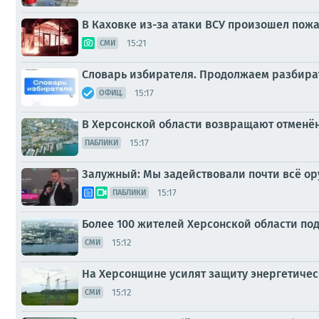
В Каховке из-за атаки ВСУ произошел пож
15:21
СМИ
Словарь избирателя. Продолжаем разбират
15:17
ОФИЦ.
В Херсонской области возвращают отменё
15:17
ПАБЛИКИ
Залужный: Мы задействовали почти всё о
15:17
ПАБЛИКИ
Более 100 жителей Херсонской области п
15:12
СМИ
На Херсонщине усилят защиту энергетичес
15:12
СМИ