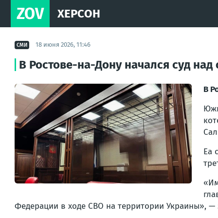
ZOV
ХЕРСОН
18 июня 2026, 11:46
СМИ
В Ростове-на-Дону начался суд на
В Р
Южн
кот
Сал
Еа 
тре
«Им
гла
Федерации в ходе СВО на территории Украины», — 