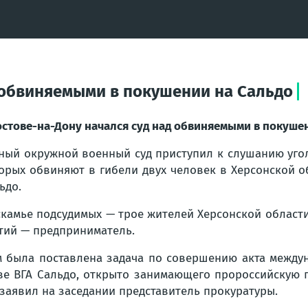
д обвиняемыми в покушении на Сальдо
остове-на-Дону начался суд над обвиняемыми в покуше
ый окружной военный суд приступил к слушанию угол
орых обвиняют в гибели двух человек в Херсонской о
ьдо.
скамье подсудимых — трое жителей Херсонской област
тий — предприниматель.
 была поставлена задача по совершению акта между
ве ВГА Сальдо, открыто занимающего пророссийскую
заявил на заседании представитель прокуратуры.