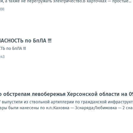
м, а также не перегружать электричество.В карточках — простые...
:00
АСНОСТЬ по БпЛА !!!
 по БпЛА !!!
:43
о обстрелам левобережья Херсонской области на 09:
У выпустили из ствольной артиллерии по гражданской инфраструк
ары были нанесены по н.п.:Каховка — 3снаряда;Любимовка — 2 снар