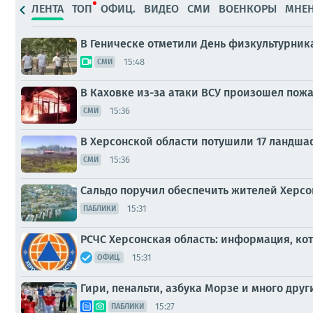
ЛЕНТА
ТОП
ОФИЦ.
ВИДЕО
СМИ
ВОЕНКОРЫ
МНЕ
В Геническе отметили День физкультурник
15:48
СМИ
В Каховке из-за атаки ВСУ произошел пожа
15:36
СМИ
В Херсонской области потушили 17 ландш
15:36
СМИ
Сальдо поручил обеспечить жителей Херсо
15:31
ПАБЛИКИ
РСЧС Херсонская область: информация, кот
15:31
ОФИЦ.
Гири, пенальти, азбука Морзе и много друг
15:27
ПАБЛИКИ