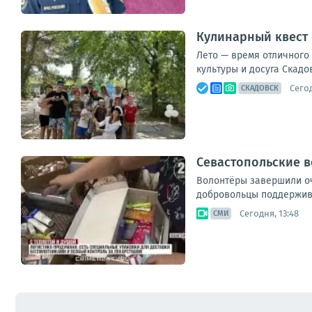
Кулинарный квест 
Лето — время отличного
культуры и досуга Скадо
Сегод
СКАДОВСК
Севастопольские 
Волонтёры завершили оч
добровольцы поддерживаю
Сегодня, 13:48
СМИ