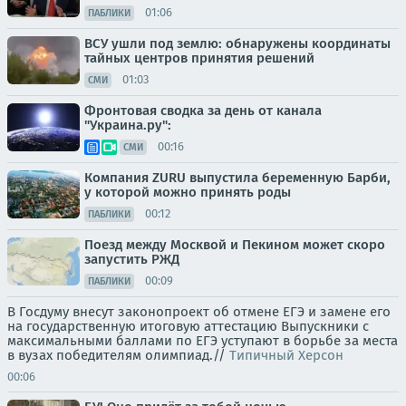
01:06
ПАБЛИКИ
ВСУ ушли под землю: обнаружены координаты
тайных центров принятия решений
01:03
СМИ
Фронтовая сводка за день от канала
"Украина.ру":
00:16
СМИ
Компания ZURU выпустила беременную Барби,
у которой можно принять роды
00:12
ПАБЛИКИ
Поезд между Москвой и Пекином может скоро
запустить РЖД
00:09
ПАБЛИКИ
В Госдуму внесут законопроект об отмене ЕГЭ и замене его
на государственную итоговую аттестацию Выпускники с
максимальными баллами по ЕГЭ уступают в борьбе за места
в вузах победителям олимпиад.//
Типичный Херсон
00:06