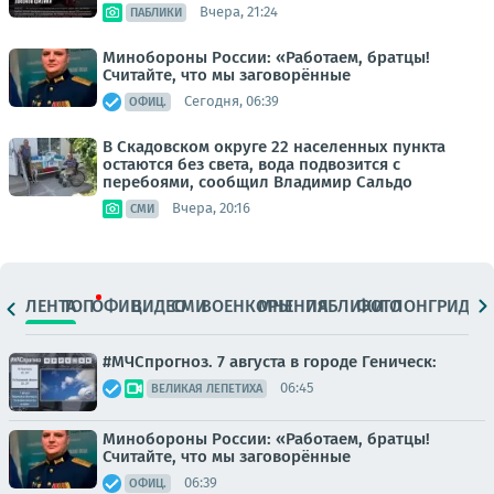
Вчера, 21:24
ПАБЛИКИ
Минобороны России: «Работаем, братцы!
Считайте, что мы заговорённые
Сегодня, 06:39
ОФИЦ.
В Скадовском округе 22 населенных пункта
остаются без света, вода подвозится с
перебоями, сообщил Владимир Сальдо
Вчера, 20:16
СМИ
ЛЕНТА
ТОП
ОФИЦ.
ВИДЕО
СМИ
ВОЕНКОРЫ
МНЕНИЯ
ПАБЛИКИ
ФОТО
ЛОНГРИДЫ
#МЧСпрогноз. 7 августа в городе Геническ:
06:45
ВЕЛИКАЯ ЛЕПЕТИХА
Минобороны России: «Работаем, братцы!
Считайте, что мы заговорённые
06:39
ОФИЦ.