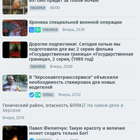
БУ! Оно придёт за тобой ночью
00:00
ПАБЛИКИ
Хроника специальной военной операции
Вчера, 23:39
ПАБЛИКИ
Дорогие подписчики!. Сегодня ночью мы
подготовили для вас 2 серию фильма
«Государственная граница» «Государственная
граница», 2 серия, (1980 год)
Вчера, 23:00
ПАБЛИКИ
В "Херсонавтотранссервисе" объяснили
необходимость стажировок для новых
водителей
Вчера, 22:52
ОФИЦ.
Генический район, опасность БПЛА//
На самом деле в
Херсоне
Вчера, 22:16
Павел Филипчук: Такую красоту и величие
может создать только Бог!