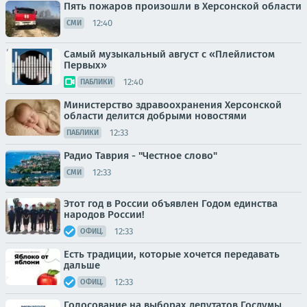
Пять пожаров произошли в Херсонской области
12:40
СМИ
Самый музыкальный август с «Плейлистом
Первых»
12:40
ПАБЛИКИ
Министерство здравоохранения Херсонской
области делится добрыми новостями
12:33
ПАБЛИКИ
Радио Таврия - "Честное слово"
12:33
СМИ
Этот год в России объявлен Годом единства
народов России!
12:33
ОФИЦ.
Есть традиции, которые хочется передавать
дальше
12:33
ОФИЦ.
Голосование на выборах депутатов Госдумы