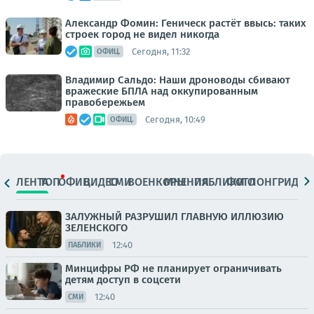
Александр Фомин: Геническ растёт ввысь: таких
строек город не видел никогда
Сегодня, 11:32
ОФИЦ.
Владимир Сальдо: Наши дроноводы сбивают
вражеские БПЛА над оккупированным
правобережьем
Сегодня, 10:49
ОФИЦ.
ЛЕНТА
ТОП
ОФИЦ.
ВИДЕО
СМИ
ВОЕНКОРЫ
МНЕНИЯ
ПАБЛИКИ
ФОТО
ЛОНГРИДЫ
ЗАЛУЖНЫЙ РАЗРУШИЛ ГЛАВНУЮ ИЛЛЮЗИЮ
ЗЕЛЕНСКОГО
12:40
ПАБЛИКИ
Минцифры РФ не планирует ограничивать
детям доступ в соцсети
12:40
СМИ