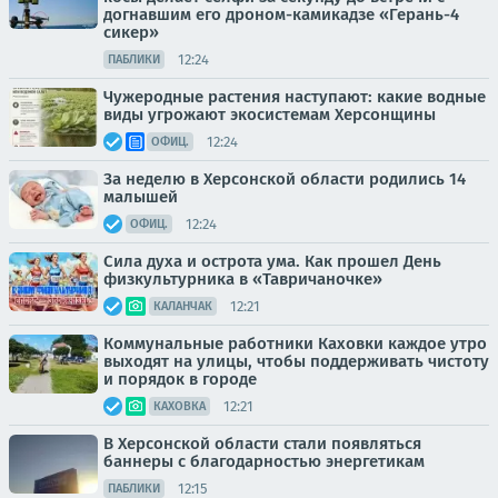
догнавшим его дроном-камикадзе «Герань-4
сикер»
12:24
ПАБЛИКИ
Чужеродные растения наступают: какие водные
виды угрожают экосистемам Херсонщины
12:24
ОФИЦ.
За неделю в Херсонской области родились 14
малышей
12:24
ОФИЦ.
Сила духа и острота ума. Как прошел День
физкультурника в «Тавричаночке»
12:21
КАЛАНЧАК
Коммунальные работники Каховки каждое утро
выходят на улицы, чтобы поддерживать чистоту
и порядок в городе
12:21
КАХОВКА
В Херсонской области стали появляться
баннеры с благодарностью энергетикам
12:15
ПАБЛИКИ