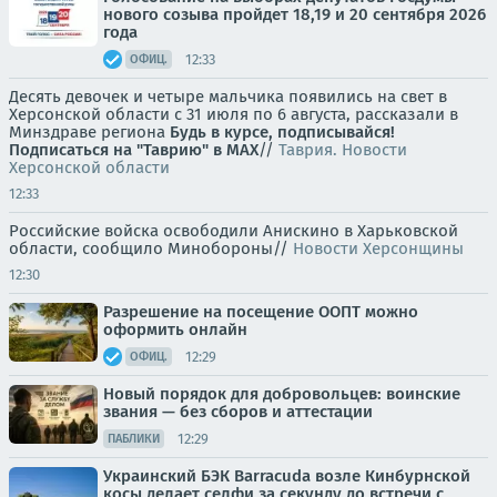
нового созыва пройдет 18,19 и 20 сентября 2026
года
12:33
ОФИЦ.
Десять девочек и четыре мальчика появились на свет в
Херсонской области с 31 июля по 6 августа, рассказали в
Минздраве региона
Будь в курсе, подписывайся!
Подписаться на "Таврию" в MAX
//
Таврия. Новости
Херсонской области
12:33
Российские войска освободили Анискино в Харьковской
области, сообщило Минобороны//
Новости Херсонщины
12:30
Разрешение на посещение ООПТ можно
оформить онлайн
12:29
ОФИЦ.
Новый порядок для добровольцев: воинские
звания — без сборов и аттестации
12:29
ПАБЛИКИ
Украинский БЭК Barracuda возле Кинбурнской
косы делает селфи за секунду до встречи с