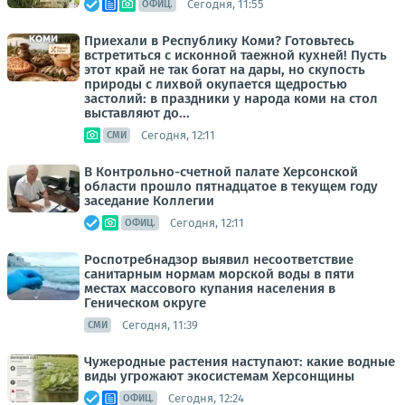
Сегодня, 11:55
ОФИЦ.
Приехали в Республику Коми? Готовьтесь
встретиться с исконной таежной кухней! Пусть
этот край не так богат на дары, но скупость
природы с лихвой окупается щедростью
застолий: в праздники у народа коми на стол
выставляют до...
Сегодня, 12:11
СМИ
В Контрольно-счетной палате Херсонской
области прошло пятнадцатое в текущем году
заседание Коллегии
Сегодня, 12:11
ОФИЦ.
Роспотребнадзор выявил несоответствие
санитарным нормам морской воды в пяти
местах массового купания населения в
Геническом округе
Сегодня, 11:39
СМИ
Чужеродные растения наступают: какие водные
виды угрожают экосистемам Херсонщины
Сегодня, 12:24
ОФИЦ.